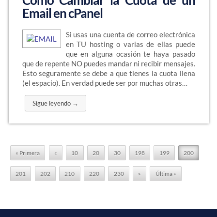
Cómo Cambiar la Cuota de un
Email en cPanel
Si usas una cuenta de correo electrónica
en TU hosting o varias de ellas puede
que en alguna ocasión te haya pasado
que de repente NO puedes mandar ni recibir mensajes.
Esto seguramente se debe a que tienes la cuota llena
(el espacio). En verdad puede ser por muchas otras…
Sigue leyendo →
« Primera
«
10
20
30
198
199
200
201
202
210
220
230
»
Última »