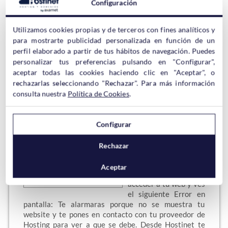
esxisten muchos
Configuración
plugins que se
ocupan de minificar y combinar HTML, CSS y JS para
Utilizamos cookies propias y de terceros con fines analíticos y
que la carga de la Web sea lo más rápida posible. Uno
para mostrarte publicidad personalizada en función de un
de ellos es un verdadero multiusos en lo que la
perfil elaborado a partir de tus hábitos de navegación. Puedes
optimización se refiere, Autoptimize es sencillo de
personalizar tus preferencias pulsando en "Configurar",
usar y una verdadera…
aceptar todas las cookies haciendo clic en "Aceptar", o
rechazarlas seleccionando "Rechazar". Para más información
Sigue leyendo →
consulta nuestra
Política de Cookies
.
Configurar
Error: «Resource Limit is
Rechazar
Reached»
Aceptar
Un día, tratas de
acceder a tu web y ves
el siguiente Error en
pantalla: Te alarmaras porque no se muestra tu
website y te pones en contacto con tu proveedor de
Hosting para ver a que se debe. Desde Hostinet te