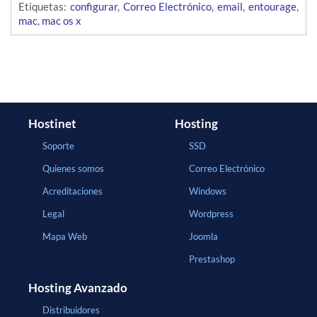
Etiquetas:
configurar
,
Correo Electrónico
,
email
,
entourage
,
mac
,
mac os x
Hostinet
Hosting
Soporte
SSD
Quienes somos
Correo Electrónico
Acreditaciones
Windows
Legal
Wordpress
Mapa Web
Joomla
Prestashop
Hosting Avanzado
Distribuidores