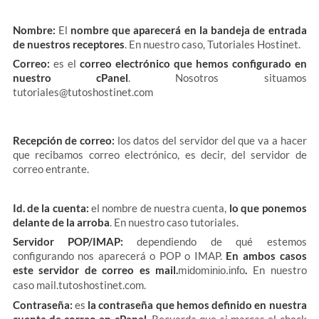
Nombre:
El
nombre que aparecerá en la bandeja de entrada
de nuestros receptores
. En nuestro caso, Tutoriales Hostinet.
Correo:
es el
correo electrónico que hemos configurado en
nuestro cPanel
. Nosotros situamos
tutoriales@tutoshostinet.com
Recepción de correo:
los datos del servidor del que va a hacer
que recibamos correo electrónico, es decir, del servidor de
correo entrante.
Id. de la cuenta:
el nombre de nuestra cuenta,
lo que ponemos
delante de la arroba
. En nuestro caso tutoriales.
Servidor POP/IMAP:
dependiendo de qué estemos
configurando nos aparecerá o POP o IMAP.
En ambos casos
este servidor de correo es mail.
.
En nuestro
midominio.info
caso mail.tutoshostinet.com.
Contraseña:
es
la contraseña que hemos definido en nuestra
cuenta de correo en cPanel.
Recuerda que si marcas el check