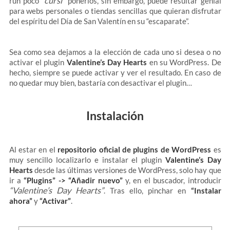
“cursi”
run poco
ponerlos, sin embargo, puede resultar genial
para webs personales o tiendas sencillas que quieran disfrutar
del espíritu del Día de San Valentín en su “escaparate”.
Sea como sea dejamos a la elección de cada uno si desea o no
activar el plugin
Valentine’s Day Hearts
en su WordPress. De
hecho, siempre se puede activar y ver el resultado. En caso de
no quedar muy bien, bastaría con desactivar el plugin…
Instalación
Al estar en el
repositorio oficial de plugins de WordPress
es
muy sencillo localizarlo e instalar el plugin
Valentine’s Day
Hearts
desde las últimas versiones de WordPress, solo hay que
ir a
“Plugins” -> “Añadir nuevo”
y, en el buscador, introducir
“Valentine’s Day Hearts”
. Tras ello, pinchar en
“Instalar
ahora”
y
“Activar”
.