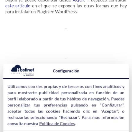
este artículo
en el que se exponen las otras formas que hay
para instalar un Plugin en WordPress.
Configuración
El Regalo Perfecto para el Día de San
Valentin:
Utilizamos cookies propias y de terceros con fines analíticos y
Hosting WordPress
para mostrarte publicidad personalizada en función de un
perfil elaborado a partir de tus hábitos de navegación. Puedes
personalizar tus preferencias pulsando en "Configurar",
De nada sirve hablar del plugin Valentine’s Day Hearts si no se
aceptar todas las cookies haciendo clic en "Aceptar", o
dispone de una página web con WordPress donde activarlo.
rechazarlas seleccionando "Rechazar". Para más información
consulta nuestra
Política de Cookies
.