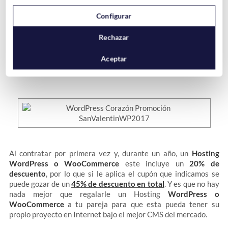
Desde Hostinet te lo ponemos muy fácil para que durante este
día tan especial para ti y tu pareja le puedas regalar un Hosting
Configurar
WordPress con un descuento adicional
¡-25 de descuento!
Rechazar
Para ello a la hora de contratar cualquier
Hosting WordPress
Aceptar
o WooCommerce
introduce el cupón descuento
“SANVALENTINWP2017”
Al contratar por primera vez y, durante un año, un
Hosting
WordPress o WooCommerce
este incluye un
20% de
descuento
, por lo que si le aplica el cupón que indicamos se
puede gozar de un
45% de descuento en total
. Y es que no hay
nada mejor que regalarle un Hosting
WordPress o
WooCommerce
a tu pareja para que esta pueda tener su
propio proyecto en Internet bajo el mejor CMS del mercado.