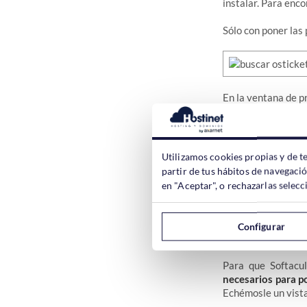
instalar. Para enc
Sólo con poner las
En la ventana de pr
una demo que podéis
Cuando estés dispu
Utilizamos cookies propias y de t
partir de tus hábitos de navegaci
en "Aceptar", o rechazarlas sele
Configurar
Datos para 
Para que Softacul
necesarios para p
Echémosle un vist