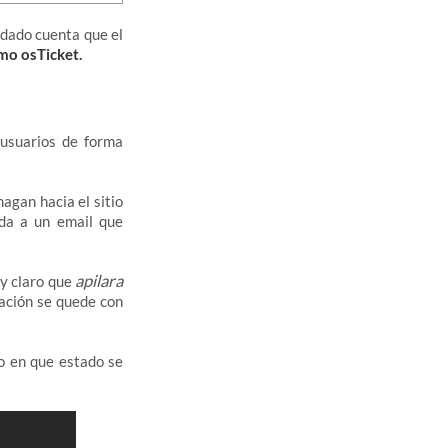
s dado cuenta que el
omo osTicket.
 usuarios de forma
agan hacia el sitio
nda a un email que
apilara
 y claro que
ación se quede con
o en que estado se