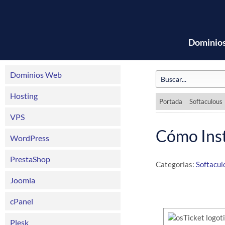
Dominio
Dominios Web
Hosting
Portada
Softaculous
VPS
Cómo Inst
WordPress
PrestaShop
Categorias:
Softacul
Joomla
cPanel
Plesk