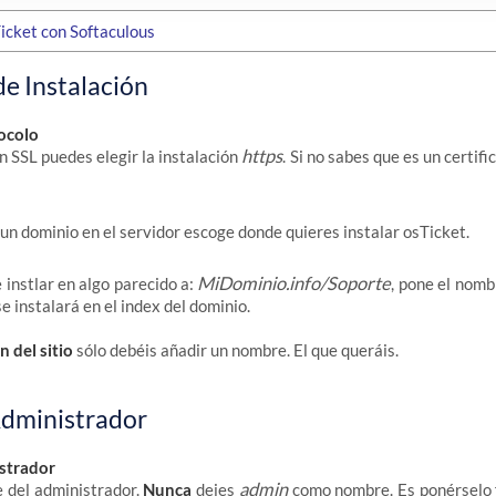
de Instalación
ocolo
https
un SSL puedes elegir la instalación
. Si no sabes que es un certif
 un dominio en el servidor escoge donde quieres instalar osTicket.
MiDominio.info/Soporte
e instlar en algo parecido a:
, pone el nombr
e instalará en el index del dominio.
 del sitio
sólo debéis añadir un nombre. El que queráis.
dministrador
strador
admin
 del administrador.
Nunca
dejes
como nombre. Es ponérselo f