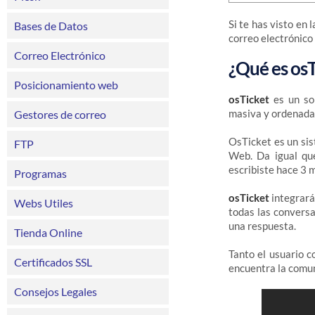
Si te has visto en 
Bases de Datos
correo electrónico 
Correo Electrónico
¿Qué es osT
Posicionamiento web
osTicket
es un sol
masiva y ordenada
Gestores de correo
OsTicket es un sis
FTP
Web. Da igual que
escribiste hace 3 
Programas
osTicket
integrará
Webs Utiles
todas las convers
una respuesta.
Tienda Online
Tanto el usuario 
Certificados SSL
encuentra la comun
Consejos Legales