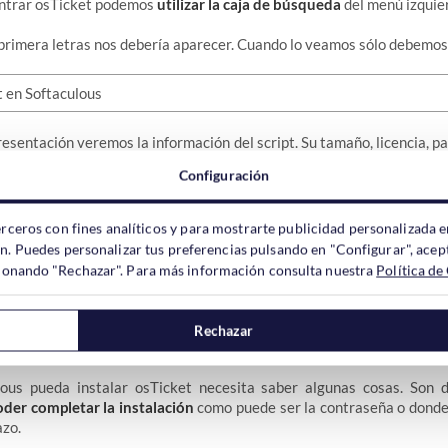
ontrar osTicket podemos
utilizar la caja de búsqueda
del menú izquie
 primera letras nos debería aparecer. Cuando lo veamos sólo debemos h
esentación veremos la información del script. Su tamaño, licencia, pa
 probar si queréis verlo antes de instalar.
Configuración
esto a instalarlo sólo nos quedará hacer click en el botón
Instalar
.
erceros con fines analíticos y para mostrarte publicidad personalizada e
ón. Puedes personalizar tus preferencias pulsando en "Configurar", acept
ccionando "Rechazar". Para más información consulta nuestra
Política de
Rechazar
instalar osTicket con Softaculous
ous pueda instalar osTicket necesita saber algunas cosas. Son 
oder completar la instalación
como puede ser la contraseña o donde 
azo.