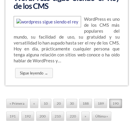
de los CMS
WordPress es uno
de los CMS más
populares del
mundo, su facilidad de uso, su gratuidad y su
versatilidad lo han aupado hasta ser el rey de los CMS.
Hoy en día, prácticamente cualquier persona que
tenga alguna relación con sitios web conoce o ha oído
hablar de WordPress y…
Sigue leyendo →
« Primera
«
10
20
30
188
189
190
191
192
200
210
220
»
Última »