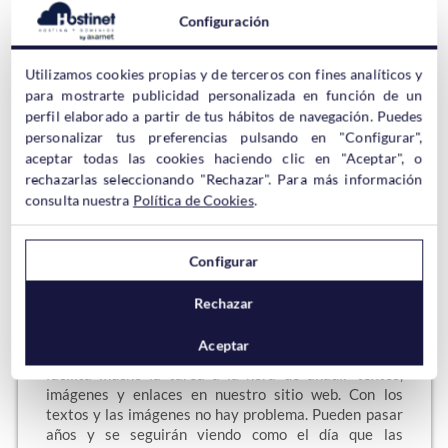
móviles actuales se
Configuración
puede hacer casi
cualquier cosa y una de ellas es entrar a WordPress
sin tener que poner ninguna contraseña. Tanto si
Utilizamos cookies propias y de terceros con fines analíticos y
tienes un blog en el que entras muy a menudo para
para mostrarte publicidad personalizada en función de un
actualizar el sitio, como si entras muy de vez en
perfil elaborado a partir de tus hábitos de navegación. Puedes
cuando, sabrás…
personalizar tus preferencias pulsando en "Configurar",
aceptar todas las cookies haciendo clic en "Aceptar", o
Sigue leyendo →
rechazarlas seleccionando "Rechazar". Para más información
consulta nuestra
Política de Cookies
.
Configurar
¿Enlaces Rotos en WordPress?
Rechazar
WordPress es un
excelente gestor de
Aceptar
contenidos que nos
facilita mucho la tarea a la hora de añadir textos,
imágenes y enlaces en nuestro sitio web. Con los
textos y las imágenes no hay problema. Pueden pasar
años y se seguirán viendo como el día que las