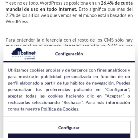
Y eso no es todo. WordPress se posiciona en un
26,4% de cuota
mundial de uso en todo Internet.
Esto significa que más del
25% de los sitios web que vemos en el mundo están basados en
WordPress.
Para entender la diferencia con el resto de los CMS sólo hay
que ver cual es el segundo.
Joomla!
con sólo un 2,6% de uso
mundial y un 6% de cuota de mercado en los CMS.
Configuración
Utilizamos cookies propias y de terceros con fines analíticos y
para mostrarte publicidad personalizada en función de un
perfil elaborado a partir de tus hábitos de navegación. Puedes
personalizar tus preferencias pulsando en "Configurar",
aceptar todas las cookies haciendo clic en "Aceptar", o
Y por si esto no fuera poco la tendencia de WordPress sigue
rechazarlas seleccionando "Rechazar". Para más información
siendo al alza mientras que
el uso del resto de los CMS se
consulta nuestra
Política de Cookies
.
sigue reduciendo.
Configurar
En España la cifra de uso es aun mayor.
WordPress llega hasta
el 64,61% de cuota de mercado
siendo, de largo, el CMS más