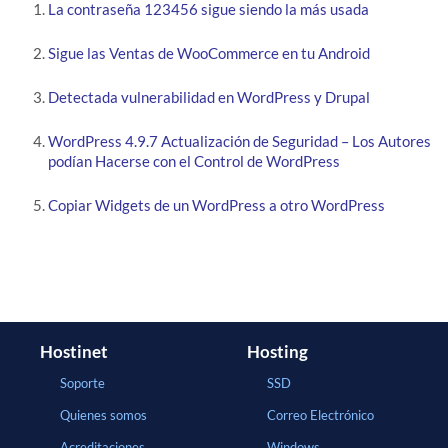
La contraseña 123456 sigue siendo la más usada
Sigue las Ventas de WooCommerce en tu Android
Detectada vulnerabilidad en WordPress y Drupal
WordPress 4.9.7 Actualización de Seguridad – Los Autores
podían Hacerse con el Control de WordPress
Copiar Widgets de un WordPress a otro WordPress
Hostinet
Hosting
Soporte
SSD
Quienes somos
Correo Electrónico
Acreditaciones
Windows