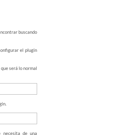
encontrar buscando
nfigurar el plugin
, que será lo normal
gin.
 necesita de una