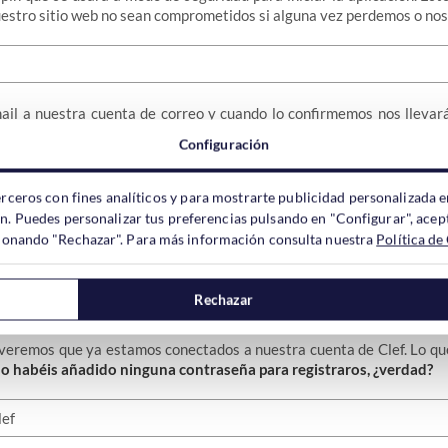
uestro sitio web no sean comprometidos si alguna vez perdemos o nos 
ail a nuestra cuenta de correo y cuando lo confirmemos nos llevar
 algunas opciones, a una página donde se muestra una especie de có
Configuración
erceros con fines analíticos y para mostrarte publicidad personalizada e
ón. Puedes personalizar tus preferencias pulsando en "Configurar", acept
ación del móvil veréis el mismo código de lineas azules moviéndose de
ccionando "Rechazar". Para más información consulta nuestra
Política de
es enfocar la cámara a la pantalla de forma que los dos código se s
Rechazar
veremos que ya estamos conectados a nuestra cuenta de Clef. Lo qu
o habéis añadido ninguna contraseña para registraros, ¿verdad?