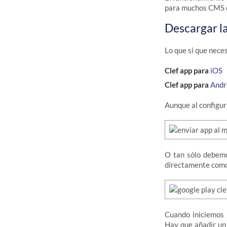
para muchos CMS o
Descargar la
Lo que si que nece
Clef app para
iOS
Clef app para
Andr
Aunque al configur
O tan sólo debemo
directamente como
Cuando iniciemos l
Hay que añadir un 