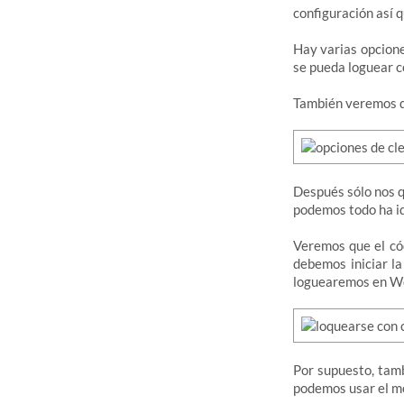
configuración así q
Hay varias opcion
se pueda loguear co
También veremos 
Después sólo nos q
podemos todo ha id
Veremos que el cód
debemos iniciar l
loguearemos en Wo
Por supuesto, tam
podemos usar el mó