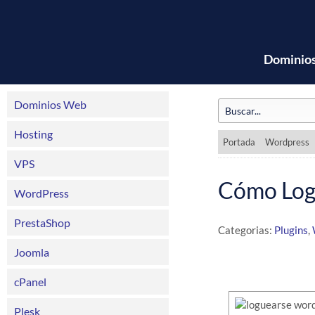
Dominio
Dominios Web
Hosting
Portada
Wordpress
VPS
Cómo Logu
WordPress
PrestaShop
Categorias:
Plugins
,
Joomla
cPanel
Plesk