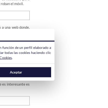
roban el móvil.
á a una web donde,
digo QR dinámico.
n función de un perfil elaborado a
ar todas las cookies haciendo clic
 arriba a abajo. Lo
 Cookies
.
uperpongan.
Aceptar
e es interesante es