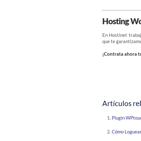
Hosting W
En Hostinet traba
que te garantizam
¡Contrata ahora t
Artículos re
Plugin WPtouc
Cómo Loguear