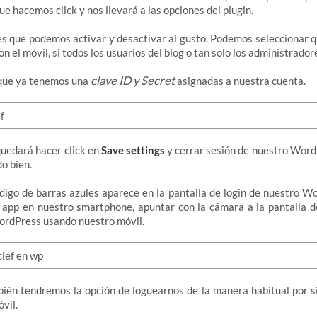
ue hacemos click y nos llevará a las opciones del plugin.
es que podemos activar y desactivar al gusto. Podemos seleccionar 
n el móvil, si todos los usuarios del blog o tan solo los administrador
clave ID y Secret
que ya tenemos una
asignadas a nuestra cuenta.
uedará hacer click en
Save settings
y cerrar sesión de nuestro Word
o bien.
igo de barras azules aparece en la pantalla de login de nuestro W
a app en nuestro smartphone, apuntar con la cámara a la pantalla d
rdPress usando nuestro móvil.
bién tendremos la opción de loguearnos de la manera habitual por s
vil.