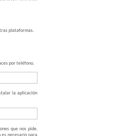
tras plataformas.
aces por teléfono.
alar la aplicación
iones que nos pide.
o es necesario para