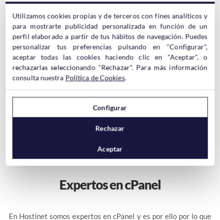
Evitar Listado de Directorios
midominio.info/loquesea
Cuando entras a
y aparece un
Utilizamos cookies propias y de terceros con fines analíticos y
listado de los archivos y directorios queda muy mal y es
para mostrarte publicidad personalizada en función de un
inseguro. Aquí cómo evitarlo.
perfil elaborado a partir de tus hábitos de navegación. Puedes
Redirigir dominio sin www a www
personalizar tus preferencias pulsando en "Configurar",
Muy común. Queremos que nuestro dominio lleve, o no, las
aceptar todas las cookies haciendo clic en "Aceptar", o
www del principio. Para forzar una u otra cosa,
rechazarlas seleccionando "Rechazar". Para más información
consulta nuestra
Política de Cookies
.
6 Trucos Extra para .htaccess
Y por último los 6 trucos más usados para .htaccess recopilados
en un sólo artículo.
Configurar
Rechazar
Aceptar
Expertos en cPanel
En Hostinet somos expertos en cPanel y es por ello por lo que