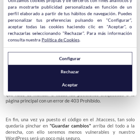
9A-Z]{0,2})
Utilizamos cookies propias y de terceros con fines analíticos y
RewriteRule ^(.*)$ index.php [F,L]
para mostrarte publicidad personalizada en función de un
perfil elaborado a partir de tus hábitos de navegación. Puedes
personalizar tus preferencias pulsando en "Configurar",
Información sobre el código:
La segunda línea del código es
aceptar todas las cookies haciendo clic en "Aceptar", o
para restringir al archivo /proc/self/environ. La tercera es para
rechazarlas seleccionando "Rechazar". Para más información
bloquear cualquier script que pretenda establecer un valor
consulta nuestra
Política de Cookies
.
mosConfig mediante una URL. La cuarta es para bloquear
cualquier script cuyo objetivo sea poner un código codificado
base64_encodemediante una URL. La quinta es para bloquear
Configurar
cualquier script que contenga la tag <script> en la URL. La
sexta es para bloquea cualquier script que trate de establecer
Rechazar
la variable PHP GLOBALS a través de una URL. La séptima es
para bloquea cualquier script que trate de modificar una
Aceptar
variable _REQUEST vía una URL. Y la última línea del código lo
que hace es mandar a todas las peticiones bloqueadas a la
página principal con un error de 403 Prohibido.
En fin, una vez ya puesto el código en el .htaccess, tan solo
quedaría pinchar en
"Guardar cambios"
arriba del todo a la
derecha, con ello seremos menos vulnerables y nuestro
WordPress será un poco más seguro.