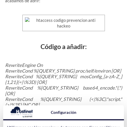
acabamos de abrir:
Código a añadir:
RewriteEngine On
RewriteCond %{QUERY_STRING} proc/self/environ [OR]
RewriteCond %{QUERY_STRING} mosConfig_[a-zA-Z_]
{1,21}(=|\%3D) [OR]
RewriteCond %{QUERY_STRING} base64_encode.*(.*)
[OR]
RewriteCond %{QUERY_STRING} (<|%3C).*script.*
(>|%3E) [NC,OR]
RewriteCond %{QUERY_STRING} GLOBALS(=|[|\%[0-
Configuración
9A-Z]{0,2}) [OR]
RewriteCond %{QUERY_STRING} _REQUEST(=|[|\%[0-