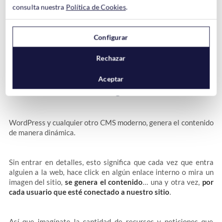
esto el plugin
Fast Velocity Minify
puede servirte.
consulta nuestra
Política de Cookies
.
– Optimizar la Base de Datos
En muchos WordPress la base de datos se llena de basura,
basura que puedes limpiar con un plugin como
Optimize
Configurar
Database
, pero OJO!!, nunca lo utilices sin hacer antes una
copia de seguridad de la base de datos.
Rechazar
Aceptar
Utilizar un Plugin de Caché
WordPress y cualquier otro CMS moderno, genera el contenido
de manera dinámica.
Sin entrar en detalles, esto significa que cada vez que entra
alguien a la web, hace click en algún enlace interno o mira un
imagen del sitio,
se genera el contenido
… una y otra vez,
por
cada usuario que esté conectado a nuestro sitio
.
Así que imagínate la cantidad de recursos y peticiones que