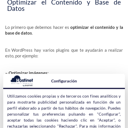
Optimizar el Contenido y Base de
Datos
Lo primero que debemos hacer es
optimizar el contenido y la
base de datos
.
En WordPress hay varios plugins que te ayudarán a realizar
esto, por ejemplo:
– Optimizar imágenes:
Imagify IO
,
WpSmush
son algunas opciones, pero tienes
Configuración
muchas más, sólo tienes que buscar la que más te guste.
– Eliminar los recursos que bloqueen el renderizado JS
Utilizamos cookies propias y de terceros con fines analíticos y
Async JavaScript
es un plugin que funciona muy bien con esto,
para mostrarte publicidad personalizada en función de un
pero como siempre en WordPress, tendrás más opciones.
perfil elaborado a partir de tus hábitos de navegación. Puedes
– Minificar CSS y JS
personalizar tus preferencias pulsando en "Configurar",
Minificar es como hacer limpieza en el código, eliminado
aceptar todas las cookies haciendo clic en "Aceptar", o
tabulaciones, espacio innecesarios, comentarios, etc… Para
rechazarlas seleccionando "Rechazar". Para más información