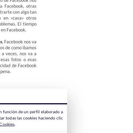
ivo de Facebook nos
a Facebook, otras
trarte con algo tan
a en «casa» otros
oblemas. El tiempo
a en Facebook.
s.
Facebook nos va
sos de como íbamos
 a veces, nos va a
 esas fotos o esas
vacidad de Facebook
 pena.
.
k.com directamente
n función de un perfil elaborado a
áis del password de
ar todas las cookies haciendo clic
ueados pincharemos
 Cookies
.