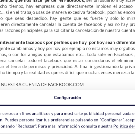
l tiempo que nos hace perder el Facebook
, ser un usuario muy act
cho tiempo, hay empresas que directamente impiden el acceso 
c… si en el trabajo usas de manera excesiva facebook , podrías encon
o que seas despedido, hay gente que es fuerte y solo lo mir
ieren directamente cancelar la cuenta de facebook y así no hay pr
as razones principales para solicitar la cancelación de nuestra cuent
initivamente facebook por perfiles que hoy por hoy sean diferente
a gente cambiamos y hoy por hoy por ejemplo no estamos muy orgullo
ños, o con los amigos que estábamos etc… todo sale en Facebook ,
na cancelar todo el facebook que estar currándonos el eliminar
nar el tema de permisos y privacidad. Al final ir gestionando la pri
ho tiempo y la realidad es que es difícil que muchas veces merezca la
 NUESTRA CUENTA DE FACEBOOK.COM
ceder a cancelar nuestra cuenta de Facebook.es serían los siguientes
Configuración
ceder a Facebook
desde este enlace por ejemplo o poniendo faceboo
erceros con fines analíticos y para mostrarte publicidad personalizada e
ccedemos con nuestro nombre de usuario y password. (si no os acord
ón. Puedes personalizar tus preferencias pulsando en "Configurar", acept
 tenéis que pedir «recuperar contraseña»), una vez que estamos log
ccionando "Rechazar". Para más información consulta nuestra
Política de
e es un cursor como para abajo.