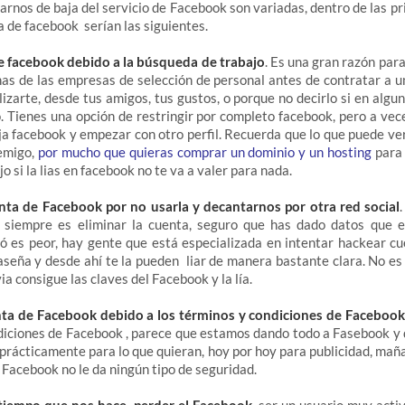
arnos de baja del servicio de Facebook son variadas, dentro de las pr
a de facebook serían las siguientes.
e facebook debido a la búsqueda de trabajo
. Es una gran razón par
s de las empresas de selección de personal antes de contratar a u
izarte, desde tus amigos, tus gustos, o porque no decirlo si en algu
. Tienes una opción de restringir por completo facebook, pero a vec
ja facebook y empezar con otro perfil. Recuerda que lo que puede v
emigo,
por mucho que quieras comprar un dominio y un hosting
para 
o si la lias en facebook no te va a valer para nada.
nta de Facebook por no usarla y decantarnos por otra red social
jo siempre es eliminar la cuenta, seguro que has dado datos que 
 ó es peor, hay gente que está especializada en intentar hackear c
aseña y desde ahí te la pueden liar de manera bastante clara. No es
a consigue las claves del Facebook y la lía.
nta de Facebook debido a los términos y condiciones de Facebook
diciones de Facebook , parece que estamos dando todo a Fasebook y
s prácticamente para lo que quieran, hoy por hoy para publicidad, mañ
Facebook no le da ningún tipo de seguridad.