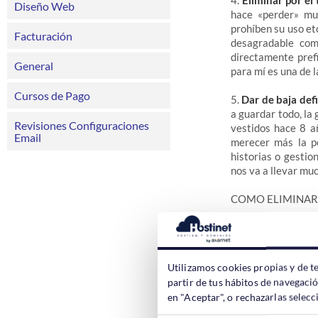
4.
Eliminar por e
Diseño Web
hace «perder» mu
prohíben su uso et
Facturación
desagradable com
directamente pref
General
para mí es una de l
Cursos de Pago
5.
Dar de baja def
a guardar todo, l
Revisiones Configuraciones
vestidos hace 8 a
Email
merecer más la pe
historias o gestio
nos va a llevar muc
COMO ELIMINAR
Los pasos para pro
1. Tenemos que
ac
Utilizamos cookies propias y de t
en el navegador, a
partir de tus hábitos de navegaci
facebook recordar
en "Aceptar", o rechazarlas sele
en la pestañita qu