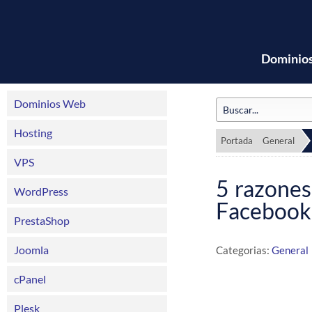
Dominio
Dominios Web
Hosting
Portada
General
VPS
5 razones
WordPress
Facebook
PrestaShop
Joomla
Categorias:
General
cPanel
Plesk