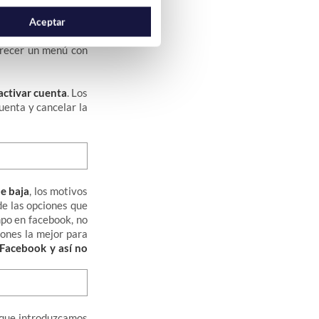
Aceptar
arecer un menú con
activar cuenta
. Los
uenta y cancelar la
e baja
, los motivos
de las opciones que
mpo en facebook, no
iones la mejor para
 Facebook y así no
r que introduzcamos