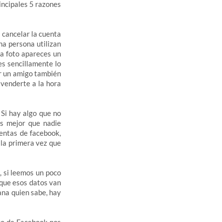
incipales 5 razones
a cancelar la cuenta
na persona utilizan
na foto apareces un
es sencillamente lo
er un amigo también
venderte a la hora
. Si hay algo que no
es mejor que nadie
uentas de facebook,
 la primera vez que
, si leemos un poco
 que esos datos van
ana quien sabe, hay