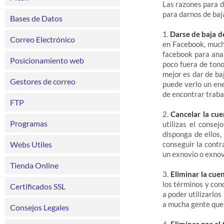
Las razones para d
para darnos de baj
Bases de Datos
1.
Darse de baja d
Correo Electrónico
en Facebook, mucha
facebook para anal
Posicionamiento web
poco fuera de tono
mejor es dar de ba
Gestores de correo
puede verlo un en
de encontrar trabaj
FTP
2.
Cancelar la cue
Programas
utilizas el conse
disponga de ellos,
Webs Utiles
conseguir la contr
un exnovio o exnovi
Tienda Online
3.
Eliminar la cue
los términos y con
Certificados SSL
a poder utilizarlo
a mucha gente que 
Consejos Legales