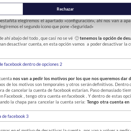
Rechazar
pestañita elegiremos el apartado «configuración», ahí nos van a ap
legiremos el segundo icono que pone «Seguridad»
e ahí abajo del todo , que casi no se vé 🙂
tenemos la opción de des
man desactivar cuenta, en esta opción vamos a poder desactivar la c
 cuenta
nos van a pedir los motivos por los que nos queremos dar d
nos de los motivos son temporales y otros serán definitivos. Dentro 
ora de cancelar la cuenta de facebook estarían. Paso demasiado tie
n Facebook , tengo otra cuenta en facebook . Y dentro de estas opc
ando la chapa para cancelar la cuenta sería:
Tengo otra cuenta en
irmar en el motivo de desactivar la cuenta , nos van a volver a pedi