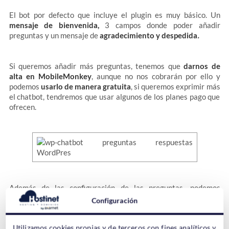
El bot por defecto que incluye el plugin es muy básico. Un
mensaje de bienvenida,
3 campos donde poder añadir
.
preguntas y un mensaje de
agradecimiento y despedida
Si queremos añadir más preguntas, tenemos que
darnos de
alta en MobileMonkey
, aunque no nos cobrarán por ello y
podemos
usarlo de manera gratuita
, si queremos exprimir más
el chatbot, tendremos que usar algunos de los planes pago que
ofrecen.
Además de las configuración de las preguntas, podemos
configurar el chatbot para adaptarlo a nuestro gusto y
Configuración
necesidades.
Utilizamos cookies propias y de terceros con fines analíticos y