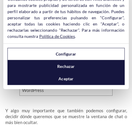
para mostrarte publicidad personalizada en función de un
Por ejemplo, podemos
seleccionar los colores para adaptarlos
a nuestra web
perfil elaborado a partir de tus hábitos de navegación. Puedes
.
personalizar tus preferencias pulsando en "Configurar",
aceptar todas las cookies haciendo clic en "Aceptar", o
rechazarlas seleccionando "Rechazar". Para más información
consulta nuestra
Política de Cookies
.
Configurar
También podemos
cambiar el idioma
del chat, aunque ya avisa
que el
SDK de Facebook
no soporta todos los idiomas.
Rechazar
Aceptar
Y algo muy importante que también podemos configurar,
decidir dónde queremos que se muestre la ventana de chat o
más bien ocultar.