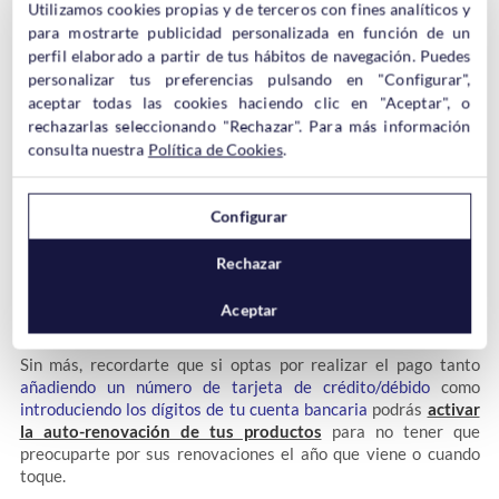
seleccionar el método de pago que mejor se adapte a tus
Utilizamos cookies propias y de terceros con fines analíticos y
necesidades para
finalizar el pedido
, es decir, podrás
cambiar
para mostrarte publicidad personalizada en función de un
el método de pago
escogido previamente, por ejemplo, si ibas
perfil elaborado a partir de tus hábitos de navegación. Puedes
a pagar por
trasferencia bancaria
, pero has cambiado de
personalizar tus preferencias pulsando en "Configurar",
opinión y ahora quieres pagar con
tarjeta de crédito
,
paypal
o
aceptar todas las cookies haciendo clic en "Aceptar", o
domiciliación
¡podrás hacerlo mediante lo aquí explicado!
rechazarlas seleccionando "Rechazar". Para más información
consulta nuestra
Política de Cookies
.
Configurar
Rechazar
Auto-renovación
Aceptar
Sin más, recordarte que si optas por realizar el pago tanto
añadiendo un número de tarjeta de crédito/débido
como
introduciendo los dígitos de tu cuenta bancaria
podrás
activar
la auto-renovación de tus productos
para no tener que
preocuparte por sus renovaciones el año que viene o cuando
toque.