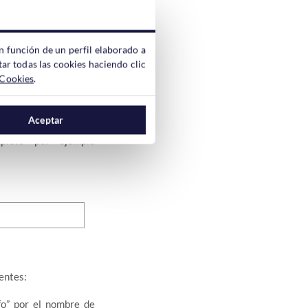
n función de un perfil elaborado a
ar todas las cookies haciendo clic
uientes:
 Cookies
.
” por el nombre de
fo
Aceptar
pleto por ejemplo
ientes:
” por el nombre de
fo