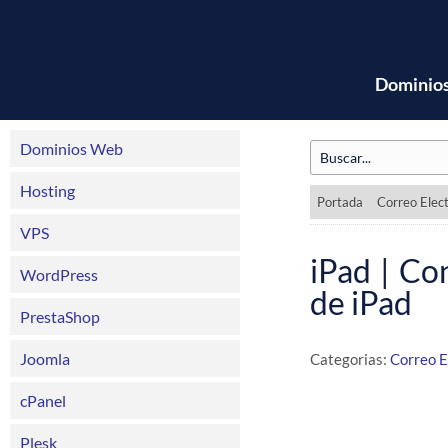
Dominio
Dominios Web
Hosting
Portada
Correo Elec
VPS
iPad | Co
WordPress
de iPad
PrestaShop
Joomla
Categorias:
Correo E
cPanel
Plesk