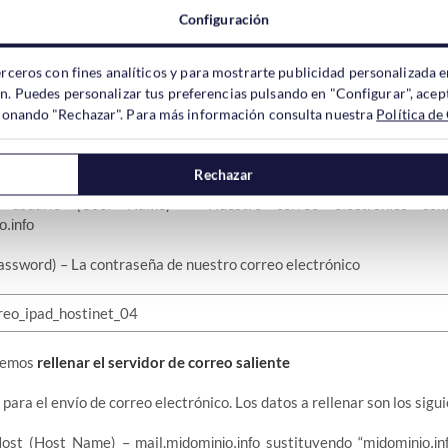
Configuración
emos
rellenar el servidor de correo entrante
erceros con fines analíticos y para mostrarte publicidad personalizada e
ón. Puedes personalizar tus preferencias pulsando en "Configurar", acept
 para el acceso al correo electrónico. Los datos a rellenar son los sig
ccionando "Rechazar". Para más información consulta nuestra
Política de
ost (Host Name) – mail.
sustituyendo “
midominio.info
midominio.in
.
Rechazar
usuario (User Name) – Nuestro correo electrónico com
o.info
assword) – La contraseña de nuestro correo electrónico
eremos
rellenar el servidor de correo saliente
 para el envío de correo electrónico. Los datos a rellenar son los sigu
ost (Host Name) – mail.
sustituyendo “
midominio.info
midominio.in