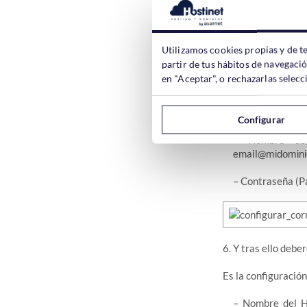
5. Después deber
Utilizamos cookies propias y de t
partir de tus hábitos de navegaci
Es la configuración
en "Aceptar", o rechazarlas sele
– Nombre del H
nuestro dominio
Configurar
– Nombre de 
email@
midomini
– Contraseña (P
6. Y tras ello deb
Es la configuración
– Nombre del H