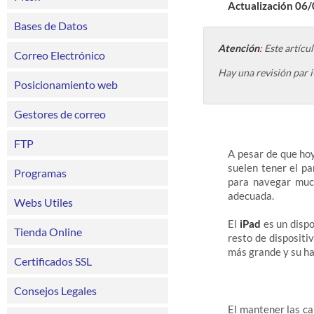
Actualización 06
Bases de Datos
Atención
:
Este artícu
Correo Electrónico
Hay una revisión par 
Posicionamiento web
Gestores de correo
FTP
A pesar de que hoy
suelen tener el pa
Programas
para navegar much
adecuada.
Webs Utiles
El
iPad
es un dispo
Tienda Online
resto de dispositi
más grande y su h
Certificados SSL
Consejos Legales
El mantener las ca