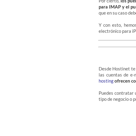
Por cierto,
los pue
para IMAP y el pu
que en su caso debe
Y con esto, hemos
electrónico para i
Desde Hostinet te 
las cuentas de e-
hosting
ofrecen co
Puedes contratar
tipo de negocio o 