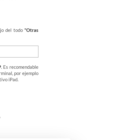
jo del todo
"Otras
P
. Es recomendable
rminal, por ejemplo
ivo iPad.
o