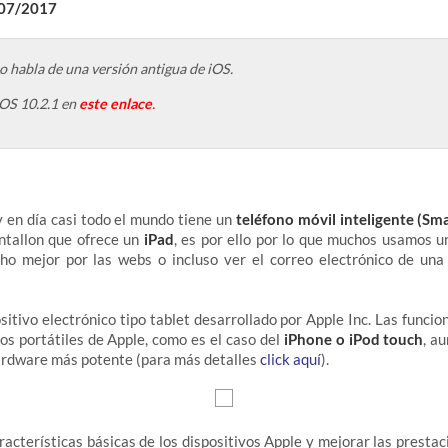
/07/2017
lo habla de una versión antigua de iOS.
iOS 10.2.1 en
este enlace
.
 en día casi todo el mundo tiene un
teléfono móvil inteligente (Sm
ntallon que ofrece un
iPad
, es por ello por lo que muchos usamos un
o mejor por las webs o incluso ver el correo electrónico de u
sitivo electrónico tipo tablet desarrollado por Apple Inc. Las funcio
vos portátiles de Apple, como es el caso del
iPhone o iPod touch
, a
ardware más potente (para más detalles
click aquí
).
racterísticas básicas de los dispositivos Apple y mejorar las prestac