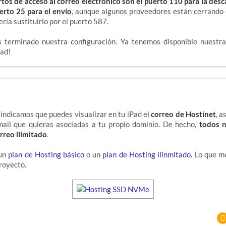
rtos de acceso al correo electrónico son el puerto 110 para la des
erto 25 para el envío
, aunque algunos proveedores están cerrando 
ría sustituirlo por el puerto 587.
 terminado nuestra configuración. Ya tenemos disponible nuestr
Pad!
indicamos que puedes visualizar en tu iPad el
correo de Hostinet
, a
mail que quieras asociadas a tu propio dominio. De hecho,
todos n
rreo ilimitado
.
 un
plan de Hosting básico
o un
plan de Hosting ilinmitado
.
Lo que me
proyecto.