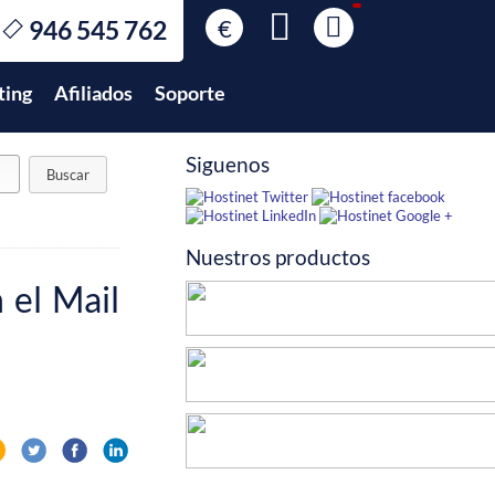
€
946 545 762
€
EUR
ting
Afiliados
Soporte
$
USD
£
GBP
Siguenos
$
MXN
Nuestros productos
 el Mail