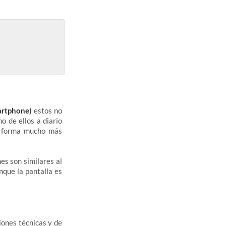
artphone)
estos no
o de ellos a diario
na forma mucho más
nes son similares al
unque la pantalla es
iones técnicas y de