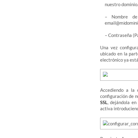
nuestro dominio
– Nombre de 
email@
midomini
– Contraseña (P
Una vez configur
ubicado en la par
electrónico ya est
Accediendo a la
configuración de 
SSL
, dejándola e
activa introducien