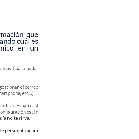
ormación que
cando cuál es
ónico en un
o móvil para poder
gestionar el correo
Smartphone, etc…).
rcado en España así
configuración están
uía no te sirva
.
de personalización