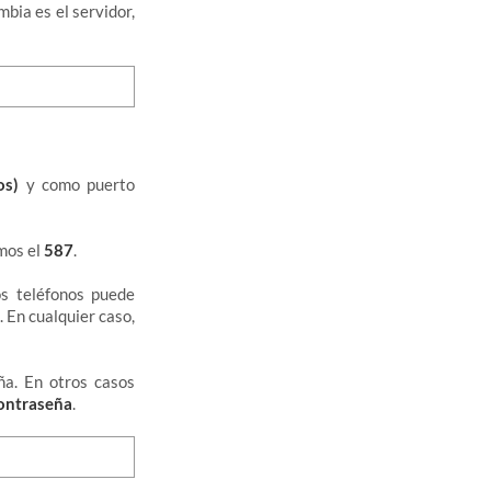
mbia es el servidor,
os)
y como puerto
mos el
587
.
os teléfonos puede
. En cualquier caso,
eña. En otros casos
contraseña
.