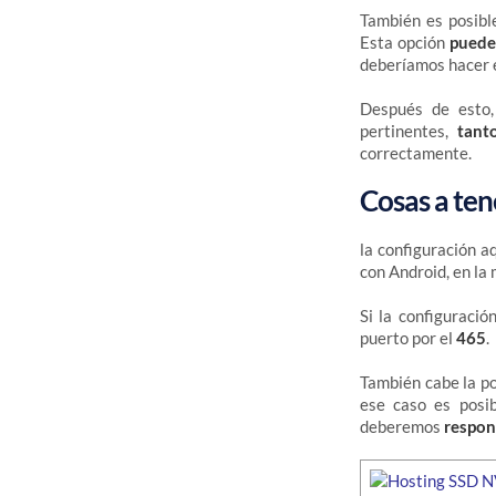
También es posibl
Esta opción
puede
deberíamos hacer e
Después de esto,
pertinentes,
tant
correctamente.
Cosas a ten
la configuración 
con Android, en la 
Si la configuraci
puerto por el
465
.
También cabe la po
ese caso es posi
deberemos
respon