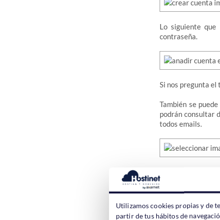
Lo siguiente que 
contraseña.
Si nos pregunta el
También se puede 
podrán consultar d
todos emails.
En el servidor, 
MiDominio.info
p
Esto es import
Utilizamos cookies propias y de t
mail.MiDominio.i
partir de tus hábitos de navegaci