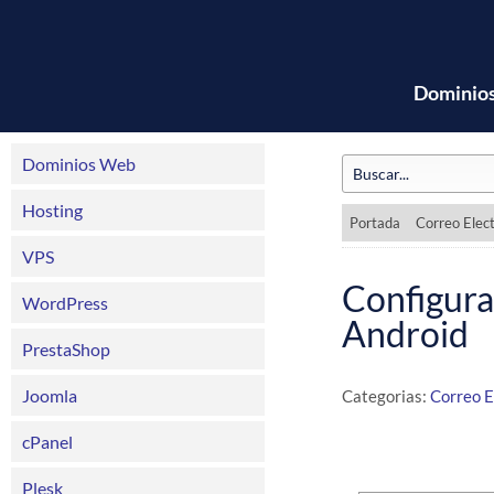
Dominio
Dominios Web
Hosting
Portada
Correo Elec
VPS
Configura
WordPress
Android
PrestaShop
Joomla
Categorias:
Correo E
cPanel
Plesk