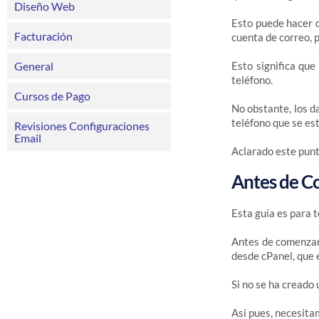
Diseño Web
Esto puede hacer 
Facturación
cuenta de correo, p
General
Esto significa que
teléfono.
Cursos de Pago
No obstante, los d
teléfono que se est
Revisiones Configuraciones
Email
Aclarado este pun
Antes de C
Esta guía es para 
Antes de comenzar 
desde cPanel, que 
Si no se ha creado
Así pues, necesita