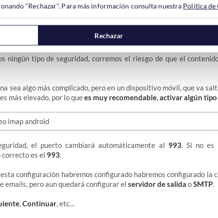
ccionando "Rechazar". Para más información consulta nuestra
Política de
Rechazar
de seguridad, marcaremos
SSL/TLS (aceptar todos los certificados)
.
s ningún tipo de seguridad, corremos el riesgo de que el contenid
ina sea algo más complicado, pero en un dispositivo móvil, que va sal
 es más elevado, por lo que
es muy recomendable, activar algún tipo
seguridad, el puerto cambiará automáticamente al
993
. Si no es 
 correcto es el
993
.
n esta configuración habremos configurado habremos configurado la 
de emails, pero aun quedará configurar el
servidor de salida
o
SMTP
.
uiente
,
Continuar
, etc…