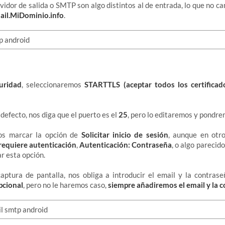
vidor de salida o SMTP son algo distintos al de entrada, lo que no ca
ail.MiDominio.info
.
uridad
, seleccionaremos
STARTTLS (aceptar todos los certificad
 defecto, nos diga que el puerto es el
25
, pero lo editaremos y pondre
os marcar la opción de
Solicitar inicio de sesión
, aunque en otr
requiere autenticación
,
Autenticación: Contraseña
, o algo parecido
r esta opción.
aptura de pantalla, nos obliga a introducir el email y la contras
pcional
, pero no le haremos caso,
siempre añadiremos el email y la 