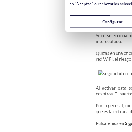
en "Aceptar", o rechazarlas sele
Configurar
Respecto al tipo 
Si no seleccionamo
interceptado.
Quizás en una ofic
red WIFI, el riesgo
Al activar esta 
nosotros. El puerto
Por lo general, co
que es la entrada 
Pulsaremos en
Sig