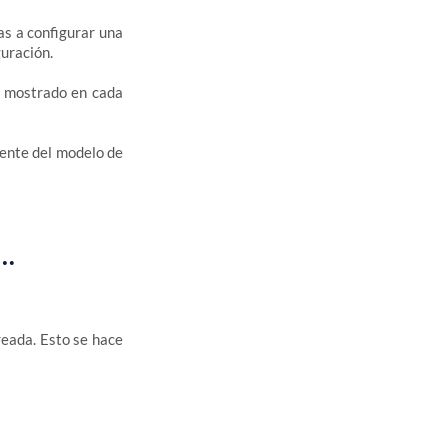
as a configurar una
guración.
lo mostrado en cada
mente del modelo de
d…
reada. Esto se hace