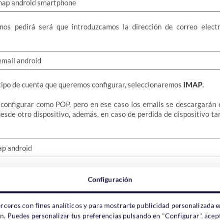
nos pedirá será que introduzcamos la dirección de correo elect
 tipo de cuenta que queremos configurar, seleccionaremos
IMAP
.
configurar como POP, pero en ese caso los emails se descargarán e
esde otro dispositivo, además, en caso de perdida de dispositivo t
ya sea de entrada o de salida, deberemos poner
mail.MiDomini
Configuración
or nuestro propio dominio.
ante, si por defecto aparece otra configuración deberem
erceros con fines analíticos y para mostrarte publicidad personalizada e
nfo
.
ón. Puedes personalizar tus preferencias pulsando en "Configurar", acept