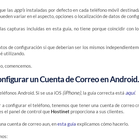
app’s
que las
instaladas por defecto en cada teléfono móvil destinad
ueden variar en el aspecto, opciones o localización de datos de confi
 las capturas incluidas en esta guía, no tiene porque coincidir con 
atos de configuración si que deberían ser los mismos independiente
é utilizando.
to, comencemos.
onfigurar un Cuenta de Correo en Androi
(iPhone)
aquí
teléfonos Android. Si se usa iOS
, la guía correcta está
.
a configurar el teléfono, tenemos que tener una cuenta de correo c
es el panel de control que
Hostinet
proporciona a sus clientes.
 una cuenta de correo aun, en
esta guía
explicamos cómo hacerlo.
mos: