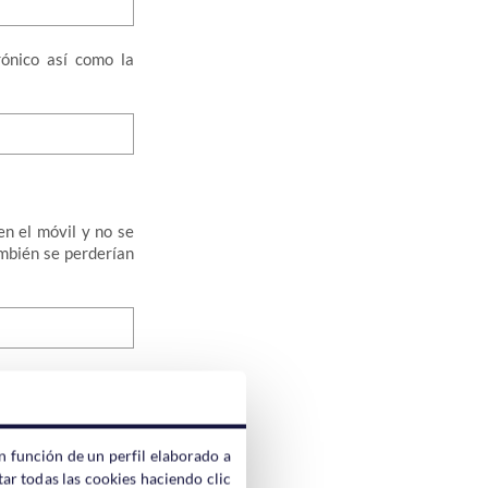
rónico así como la
n el móvil y no se
ambién se perderían
o.info
, cambiando
os editarla por
n función de un perfil elaborado a
ar todas las cookies haciendo clic