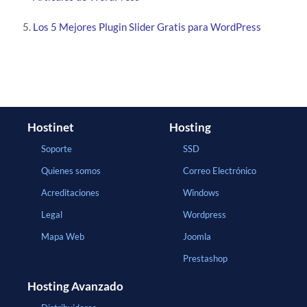
Los 5 Mejores Plugin Slider Gratis para WordPress
Hostinet
Hosting
Soporte
SSD
Quienes somos
Correo Electrónico
Acreditaciones
Windows
Legal
Wordpress
Mapa Web
Joomla
Prestashop
Hosting Avanzado