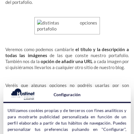
del portafolio.
Veremos como podemos cambiarle
el título y la descripción a
todas las imágenes
de las que conste nuestro portafolio.
También nos da la
opción de añadir una URL
a cada imagen por
si quisiéramos llevarlos a cualquier otro sitio de nuestro blog.
Veréis que algunas opciones no podréis usarlas por son
exclusivas del plugin de pago.
Configuración
Una vez editado
vamos a pasar a publicar el portafolio en su
Utilizamos cookies propias y de terceros con fines analíticos y
sitio
. Normalmente será una página nueva así que vamos al
para mostrarte publicidad personalizada en función de un
menú lateral y añadimos una página nueva. Aunque podéis
perfil elaborado a partir de tus hábitos de navegación. Puedes
ponerlo donde querías.
personalizar tus preferencias pulsando en "Configurar",