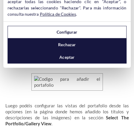
aceptar todas las cookies haciendo clic en "Aceptar", o
rechazarlas seleccionando "Rechazar". Para más información
consulta nuestra
Política de Cookies
.
Configurar
Como veréis un precioso botón en el que pone
Add Portfolio
Rechazar
Gallery
al lado del clásico “Añadir objeto” y si hacéis click en el
nuevo botón podréis insertar el portafolio de ejemplo que antes
Aceptar
habíamos visto.
Luego podéis configurar las vistas del portafolio desde las
opciones (en la página donde hemos añadido los títulos y
descripciones de las imágenes) en la sección
Select The
Portfolio/Gallery View
.