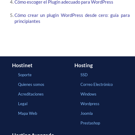
Cómo escoger el Plugin adecuado para WordPress
Cómo crear un plugin WordPress desde cero: guía para
principiantes
Hostinet
Hosting
Soporte
SSD
Quienes somos
Correo Electrónico
Acreditaciones
Windows
Legal
Wordpress
Mapa Web
Joomla
Prestashop