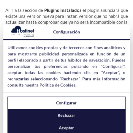
Al ir a la sección de
Plugins Instalados
el plugin anunciará que
existe una versión nueva para instar, versión que no habrá que
actualizar hasta comprobar que ya no será incompatible con la
versión de WordPress instalada.
Configuración
Para comprobar esto lo mejor es acudir a la web del
Utilizamos cookies propias y de terceros con fines analíticos y
desarrollador y preguntarle directamente.
para mostrarte publicidad personalizada en función de un
perfil elaborado a partir de tus hábitos de navegación. Puedes
personalizar tus preferencias pulsando en "Configurar",
aceptar todas las cookies haciendo clic en "Aceptar", o
rechazarlas seleccionando "Rechazar". Para más información
consulta nuestra
Política de Cookies
.
Cómo crear una copia de seguridad
Configurar
antes de revertir a una versión
anterior
Rechazar
Aceptar