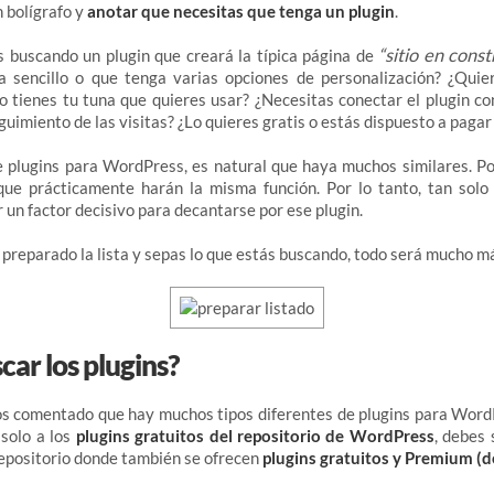
n bolígrafo y
anotar que necesitas que tenga un plugin
.
“sitio en const
 buscando un plugin que creará la típica página de
a sencillo o que tenga varias opciones de personalización? ¿Qui
 tienes tu tuna que quieres usar? ¿Necesitas conectar el plugin co
guimiento de las visitas? ¿Lo quieres gratis o estás dispuesto a pagar 
 plugins para WordPress, es natural que haya muchos similares. Por
que prácticamente harán la misma función. Por lo tanto, tan solo 
 un factor decisivo para decantarse por ese plugin.
preparado la lista y sepas lo que estás buscando, todo será mucho má
ar los plugins?
 comentado que hay muchos tipos diferentes de plugins para WordPr
solo a los
plugins gratuitos del repositorio de WordPress
, debes
repositorio donde también se ofrecen
plugins gratuitos y Premium (d