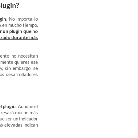
plugin?
gin
. No importa lo
do en mucho tiempo,
r un plugin que no
lizado durante más
mente no necesitan
almente quieres ese
y, sin embargo, se
los desarrolladores
l plugin
. Aunque el
teresará mucho más
ue ser un indicador
más elevadas indican