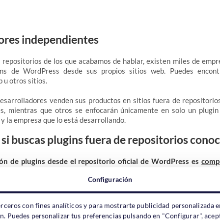
ores independientes
s repositorios de los que acabamos de hablar, existen miles de empr
ins de WordPress desde sus propios sitios web. Puedes encon
 u otros sitios.
sarrolladores venden sus productos en sitios fuera de repositorio
s, mientras que otros se enfocarán únicamente en solo un plugin
 y la empresa que lo está desarrollando.
si buscas plugins fuera de repositorios cono
ción de plugins desde el repositorio oficial de WordPress es
comp
ial cuidado
si decides descargar plugins desde cualquier otro repos
Configuración
erceros con fines analíticos y para mostrarte publicidad personalizada e
ón. Puedes personalizar tus preferencias pulsando en "Configurar", acept
rdPress son en realidad un código que se añade a tu web, cualquie