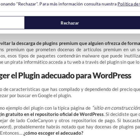
ccionando "Rechazar". Para más información consulta nuestra
Política de
 incluir un código malicioso que podría probar un auténtico desastre 
 de plugins Premium en CodeCanyon y otros sitios conocidos es rel
Rechazar
e
debes tener mucho cuidado con los sitios que ofrecen plugins g
l
.
evitar la descarga de plugins premium que alguien ofrezca de forma
ins premium que prometen docenas de artículos premium en un so
os, esos tipos de paquetes contendrán malware que puede inutilizar
e un pirata informático acceda a tu web a través del plugin sin que lo
er el Plugin adecuado para WordPress
do de características que has compilado y dependiendo del precio qu
zar por buscar en Google el plugin.
“sitio en construcción
mo ejemplo del plugin con la típica página de
in gratuito en el repositorio oficial de WordPress
. Si decidiste que
dejar de lado CodeCanyon y otros repositorios de pago. Si buscaste
yword), probablemente habrás notado que hay docenas de plugins pa
. Entonces…
¿cómo escoger el adecuado?