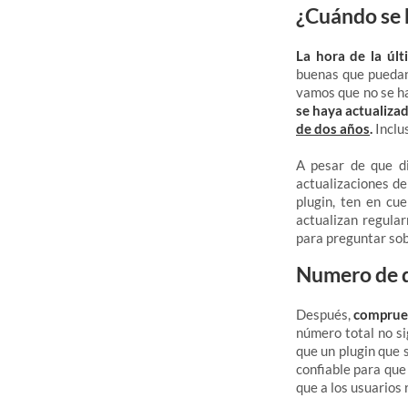
¿Cuándo se h
La hora de la últ
buenas que puedan 
vamos que no se ha
se haya actualiza
de dos años
.
Inclu
A pesar de que di
actualizaciones de
plugin, ten en cu
actualizan regular
para preguntar sob
Numero de d
Después,
comprueb
número total no s
que un plugin que 
confiable para que 
que a los usuarios 