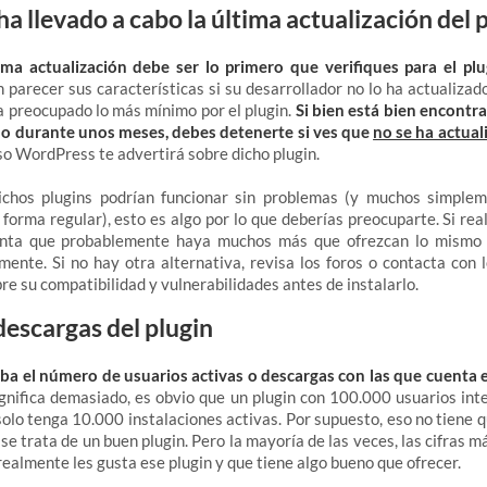
a llevado a cabo la última actualización del 
ima actualización debe ser lo primero que verifiques para el plu
parecer sus características si su desarrollador no lo ha actualiza
 preocupado lo más mínimo por el plugin.
Si bien está bien encontra
do durante unos meses, debes detenerte si ves que
no se ha actua
so WordPress te advertirá sobre dicho plugin.
chos plugins podrían funcionar sin problemas (y muchos simple
 forma regular), esto es algo por lo que deberías preocuparte. Si re
enta que probablemente haya muchos más que ofrezcan lo mismo 
mente. Si no hay otra alternativa, revisa los foros o contacta con 
re su compatibilidad y vulnerabilidades antes de instalarlo.
escargas del plugin
a el número de usuarios activas o descargas con las que cuenta e
ignifica demasiado, es obvio que un plugin con 100.000 usuarios in
solo tenga 10.000 instalaciones activas. Por supuesto, eso no tiene q
se trata de un buen plugin. Pero la mayoría de las veces, las cifras 
realmente les gusta ese plugin y que tiene algo bueno que ofrecer.