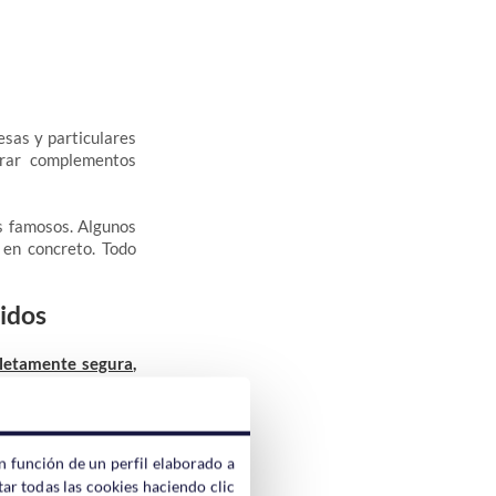
esas y particulares
trar complementos
s famosos. Algunos
 en concreto. Todo
cidos
letamente segura
,
itorio.
n función de un perfil elaborado a
ar todas las cookies haciendo clic
r plugin de dudosa