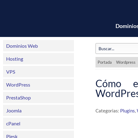
Dominio
Dominios Web
Hosting
Portada
Wordpress
VPS
Cómo es
WordPress
WordPre
PrestaShop
Joomla
Categorias:
Plugins
,
cPanel
Plesk