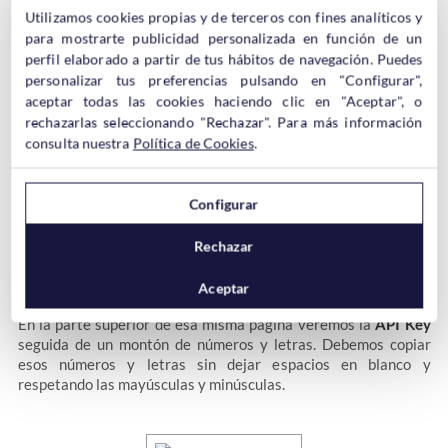
Utilizamos cookies propias y de terceros con fines analíticos y
para mostrarte publicidad personalizada en función de un
perfil elaborado a partir de tus hábitos de navegación. Puedes
personalizar tus preferencias pulsando en "Configurar",
aceptar todas las cookies haciendo clic en "Aceptar", o
rechazarlas seleccionando "Rechazar". Para más información
En la siguiente pantalla debemos buscar la opción
consulta nuestra
Política de Cookies
.
Chooser/Saver domains
, que está sobre la mitad de las
opciones, y añadir el dominio donde está instalada la tienda.
Configurar
Rechazar
Aceptar
En la parte superior de esa misma página veremos la
API Key
seguida de un montón de números y letras. Debemos copiar
esos números y letras sin dejar espacios en blanco y
respetando las mayúsculas y minúsculas.