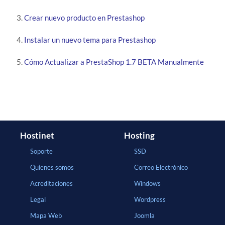
Crear nuevo producto en Prestashop
Instalar un nuevo tema para Prestashop
Cómo Actualizar a PrestaShop 1.7 BETA Manualmente
Hostinet
Hosting
Soporte
SSD
Quienes somos
Correo Electrónico
Acreditaciones
Windows
Legal
Wordpress
Mapa Web
Joomla