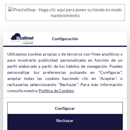
De esta forma te saldrá todo bien para poder
proceder con la
Configuración
actualización
. En esta ocasión para actualizar a
PrestaShop
1.7.2.0
Utilizamos cookies propias y de terceros con fines analíticos y
para mostrarte publicidad personalizada en función de un
Para ello tan solo debes pinchar en el botón azul de
“UPGRADE
perfil elaborado a partir de tus hábitos de navegación. Puedes
PRESTASHOP NOW!
” o
“¡ACTUALIZAR PRESTASHOP
personalizar tus preferencias pulsando en "Configurar",
AHORA!”
. Lo indicamos a continuación:
aceptar todas las cookies haciendo clic en "Aceptar", o
rechazarlas seleccionando "Rechazar". Para más información
consulta nuestra
Política de Cookies
.
Configurar
Rechazar
Y es que…
¡no hay forma más sencilla de actualizar
PrestaShop que hacerlo mediante el módulo 1-Click Upgrade