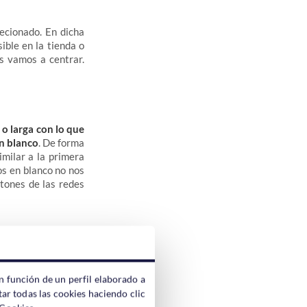
lecionado. En dicha
ible en la tienda o
os vamos a centrar.
 o larga con lo que
n blanco
. De forma
imilar a la primera
os en blanco no nos
otones de las redes
(1)"
o
"guardar y
rescar la pagina de
n función de un perfil elaborado a
es los cambios que
ar todas las cookies haciendo clic
.