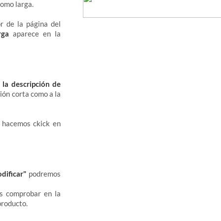
como larga.
r de la página del
rga
aparece en la
 la descripción de
ión corta como a la
 hacemos ckick en
dificar"
podremos
is comprobar en la
producto.