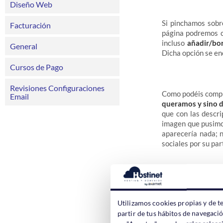
Diseño Web
Si pinchamos sobre
Facturación
página podremos ca
incluso
añadir/bor
General
Dicha opción se enc
Cursos de Pago
Revisiones Configuraciones
Como podéis compr
Email
queramos y sino d
que con las descri
imagen que pusimos
aparecería nada; n
sociales por su par
Una vez realizad
permanecer (2)"
s
Utilizamos cookies propias y de t
venta del mismo p
partir de tus hábitos de navegaci
realizasteis anter