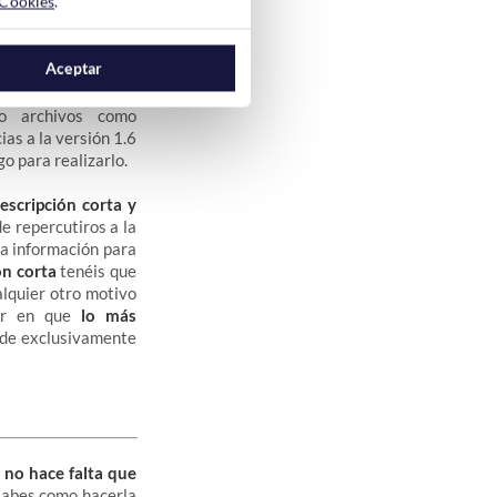
 Cookies
.
Aceptar
ditar y/o borrar la
era tan fácil puesto
o archivos como
cias a la versión 1.6
o para realizarlo.
scripción corta y
 repercutiros a la
ha información para
ón corta
tenéis que
alquier otro motivo
ir en que
lo más
nde exclusivamente
e
no hace falta que
 sabes como hacerla