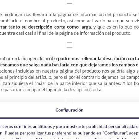
 modificar nos llevará a la página de información del producto se
mbiarle el nombre al producto, así como activarlo para que sea vis
rar tanto su descripción corta como larga
, y que es en lo que n
uentra casi casi al final de la página de información del producto.
obar en la imagen de arriba
podremos rellenar la descripción corta
eseamos que salga nada bastaría con que dejaramos los campos e
pciones incluidas en nuestra página del producto nos saldría algo s
 al principio del artículo, pero si por el contrario dejamos los camp
i tan siquiera el "más" de la parte inferior que salia antes. Y los b
te pasarían a ocupar el lugar de la descipción corta.
Configuración
os los cambios correspondientes acordaros de darle a
"guardar 
i quieres seguir en la página de información del producto tras ref
erceros con fines analíticos y para mostrarte publicidad personalizada e
ara ver como queda. Sino le das a ninguna de estas dos opcion
ón. Puedes personalizar tus preferencias pulsando en "Configurar", acept
iormente no sufrirán cambios en vuestra página de venta del producto