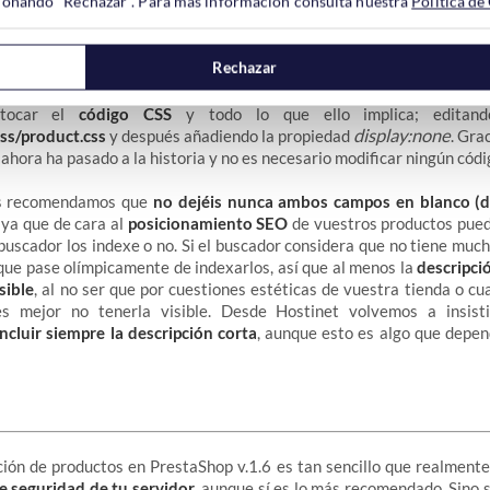
ccionando "Rechazar". Para más información consulta nuestra
Política de
Rechazar
6 de PrestaShop ya habéis podido comprobar que es
muy sencillo e
s productos de forma individual
, sin embargo, con la versión 1.5 no 
 tocar el
código CSS
y todo lo que ello implica; editand
display:none
ss/product.css
y después añadiendo la propiedad
. Gra
hora ha pasado a la historia y no es necesario modificar ningún códig
os recomendamos que
no dejéis nunca ambos campos en blanco (de
ya que de cara al
posicionamiento SEO
de vuestros productos puede
buscador los indexe o no. Si el buscador considera que no tiene muc
que pase olímpicamente de indexarlos, así que al menos la
descripci
sible
, al no ser que por cuestiones estéticas de vuestra tienda o cu
es mejor no tenerla visible. Desde Hostinet volvemos a insist
cluir siempre la descripción corta
, aunque esto es algo que depe
ción de productos en PrestaShop v.1.6 es tan sencillo que realment
e seguridad de tu servidor
, aunque sí es lo más recomendado. Sino