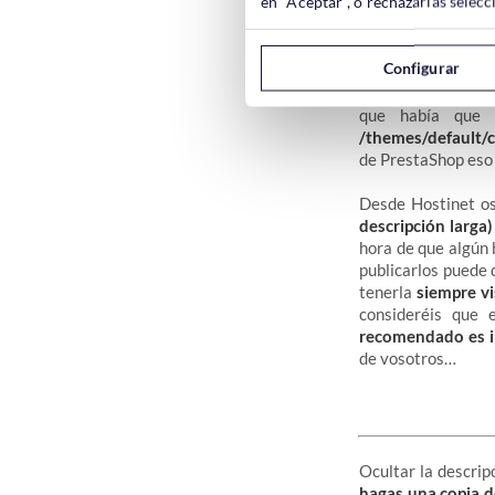
en "Aceptar", o rechazarlas sele
Configurar
Con la versión 1.
descripción en lo
que había que
/themes/default/c
de PrestaShop eso a
Desde Hostinet 
descripción larga)
hora de que algún 
publicarlos puede 
tenerla
siempre vi
consideréis que 
recomendado es in
de vosotros…
Ocultar la descrip
hagas una copia d