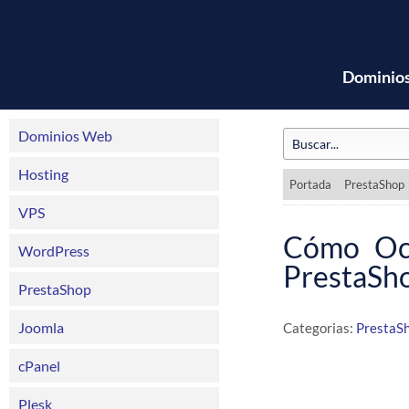
Dominio
Dominios Web
Hosting
Portada
PrestaShop
VPS
Cómo Ocu
WordPress
PrestaSho
PrestaShop
Joomla
Categorias:
PrestaS
cPanel
Plesk