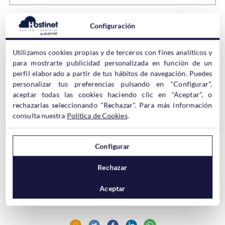
Como podemos ver
ocultar y desactivar módulos
para los
Configuración
visitantes que acuden a nuestra tienda Prestashop a través de
móviles y Smartphone es muy sencillo y esta a nuestro alcance
en tan solo 3 clicks de ratón.
Utilizamos cookies propias y de terceros con fines analíticos y
para mostrarte publicidad personalizada en función de un
perfil elaborado a partir de tus hábitos de navegación. Puedes
Como siempre que realizamos un cambio no debemos
personalizar tus preferencias pulsando en "Configurar",
olvidarnos de realizar una
copia de seguridad de nuestro
aceptar todas las cookies haciendo clic en "Aceptar", o
Hosting
para evitar perder datos y tener siempre disponible
rechazarlas seleccionando "Rechazar". Para más información
una versión actualizada de nuestra página web.
consulta nuestra
Política de Cookies
.
En Hostinet mantenemos nuestros
servidores configurados y
Configurar
preparados
para ofrecer el mejor rendimiento para tu
Prestashop
, además estamos especializados en
soporte
Rechazar
especifico para los CMS más populares
(WordPress, Joomla y
Prestashop
) para ayudarte a sacar el máximo rendimiento a tu
Aceptar
proyecto web.