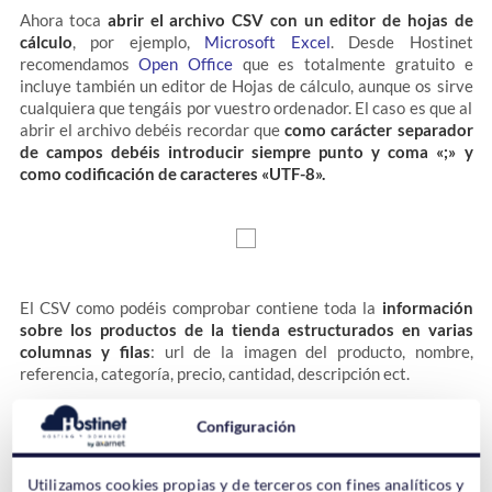
Ahora toca
abrir el archivo CSV con un editor de hojas de
cálculo
, por ejemplo,
Microsoft Excel
. Desde Hostinet
recomendamos
Open Office
que es totalmente gratuito e
incluye también un editor de Hojas de cálculo, aunque os sirve
cualquiera que tengáis por vuestro ordenador. El caso es que al
abrir el archivo debéis recordar que
como carácter separador
de campos debéis introducir siempre punto y coma «;» y
como codificación de caracteres «UTF-8».
El CSV como podéis comprobar contiene toda la
información
sobre los productos de la tienda estructurados en varias
columnas y filas
: url de la imagen del producto, nombre,
referencia, categoría, precio, cantidad, descripción ect.
Configuración
Hay que tener en cuenta que si creáis
nuevas IDs
estas
servirán para
crear nuevos productos
con los datos que
pongáis en dicha fila. Y
en caso de poner una ID ya en uso por
Utilizamos cookies propias y de terceros con fines analíticos y