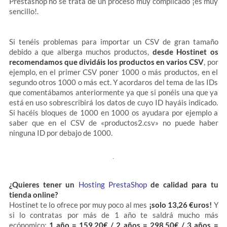
Prestashop no se trata de un proceso muy complicado ¡es muy
sencillo!.
Si tenéis problemas para importar un CSV de gran tamaño
debido a que alberga muchos productos,
desde Hostinet os
recomendamos que dividáis los productos en varios CSV
, por
ejemplo, en el primer CSV poner 1000 o más productos, en el
segundo otros 1000 o más ect. Y acordaros del tema de las IDs
que comentábamos anteriormente ya que si ponéis una que ya
está en uso sobrescribirá los datos de cuyo ID hayáis indicado.
Si hacéis bloques de 1000 en 1000 os ayudara por ejemplo a
saber que en el CSV de «productos2.csv» no puede haber
ninguna ID por debajo de 1000.
¿Quieres tener un
Hosting PrestaShop
de calidad para tu
tienda online?
Hostinet te lo ofrece por muy poco al mes
¡solo 13,26 €uros!
Y
si lo contratas por más de 1 año te saldrá mucho más
ecónomico:
1 año = 159,20€ / 2 años = 298,50€ / 3 años =