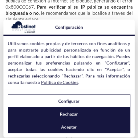
pública de conexión a Internet se bloquee, generando el error
0x800CCC67.
Para verificar si su IP pública se encuentra
bloqueada o no
, le recomendamos que la localice a través del
siguiente enlace.
Configuración
Utilizamos cookies propias y de terceros con fines analíticos y
https://www.hostinet.com/formacion/ip/
para mostrarte publicidad personalizada en función de un
perfil elaborado a partir de tus hábitos de navegación. Puedes
personalizar tus preferencias pulsando en "Configurar",
aceptar todas las cookies haciendo clic en "Aceptar", o
Después dirijase al centro de reputación de IPs de Spamhaus a
rechazarlas seleccionando "Rechazar". Para más información
través del siguiente enlace e introduzca su IP:
consulta nuestra
Política de Cookies
.
Configurar
http://www.spamhaus.org/lookup/
Rechazar
Aceptar