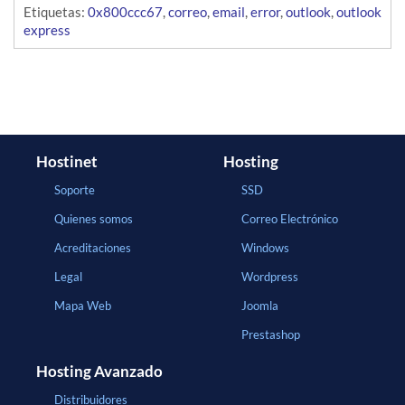
Etiquetas:
0x800ccc67
,
correo
,
email
,
error
,
outlook
,
outlook
express
Hostinet
Hosting
Soporte
SSD
Quienes somos
Correo Electrónico
Acreditaciones
Windows
Legal
Wordpress
Mapa Web
Joomla
Prestashop
Hosting Avanzado
Distribuidores