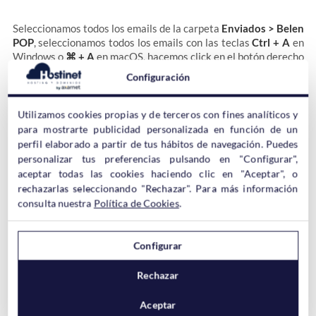
Seleccionamos todos los emails de la carpeta
Enviados > Belen
POP
, seleccionamos todos los emails con las teclas
Ctrl + A
en
Windows o
⌘ + A
en macOS, hacemos click en el botón derecho
y buscamos la ruta:
Configuración
Copiar a > Belen IMAP > Bandeja de entrada > Enviados
.
Utilizamos cookies propias y de terceros con fines analíticos y
para mostrarte publicidad personalizada en función de un
perfil elaborado a partir de tus hábitos de navegación. Puedes
personalizar tus preferencias pulsando en "Configurar",
aceptar todas las cookies haciendo clic en "Aceptar", o
rechazarlas seleccionando "Rechazar". Para más información
consulta nuestra
Política de Cookies
.
Si con el uso del correo se han creado carpetas par organizar el
correo, también debemos copiarlas a la cuenta IMAP.
Configurar
Rechazar
Thunderbird nos debe de mostrar
las carpetas que hayamos
creado en la cuenta POP
, así como las carpetas que se crean al
Aceptar
configurar la cuenta IMAP.