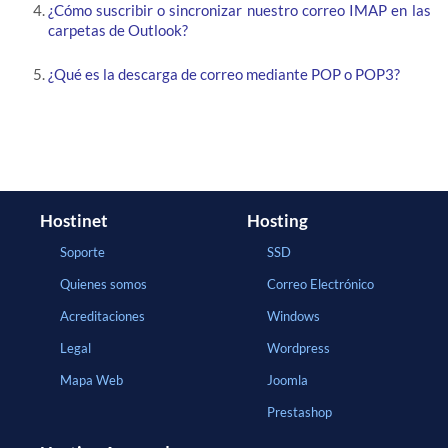
¿Cómo suscribir o sincronizar nuestro correo IMAP en las
carpetas de Outlook?
¿Qué es la descarga de correo mediante POP o POP3?
Hostinet
Hosting
Soporte
SSD
Quienes somos
Correo Electrónico
Acreditaciones
Windows
Legal
Wordpress
Mapa Web
Joomla
Prestashop