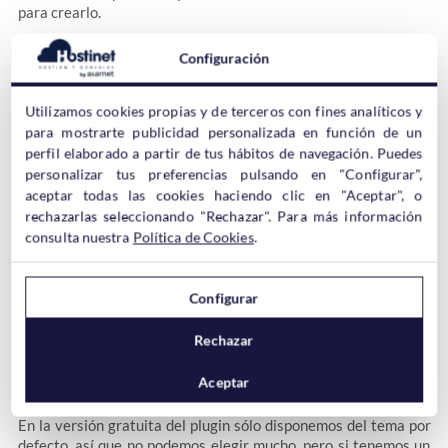
para crearlo.
Configuración
Utilizamos cookies propias y de terceros con fines analíticos y
para mostrarte publicidad personalizada en función de un
perfil elaborado a partir de tus hábitos de navegación. Puedes
Al crear un nuevo bloque, el menú cambia ligeramente y nos
personalizar tus preferencias pulsando en "Configurar",
muestra distintas opciones, que son:
aceptar todas las cookies haciendo clic en "Aceptar", o
rechazarlas seleccionando "Rechazar". Para más información
consulta nuestra
Política de Cookies
.
– Back to Block List
Desde aquí podemos volver a la sección anterior.
– Fuente de Contenido
Configurar
Aquí podemos seleccionar desde dónde queremos obtener el
contenido. Podemos elegir una categoría, una selección de post,
Rechazar
bien sean los últimos publicados, de manera aleatoria, páginas,
etc… Es muy flexible en este aspecto.
Aceptar
– Vista y Tema
En la versión gratuita del plugin sólo disponemos del tema por
defecto, así que no podemos elegir mucho, pero si tenemos un