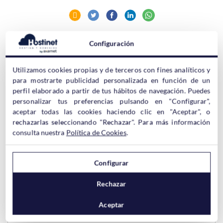
Configuración
Artículos relacionados:
Utilizamos cookies propias y de terceros con fines analíticos y
para mostrarte publicidad personalizada en función de un
De Blogger a WordPress | Introducción y Ventajas
perfil elaborado a partir de tus hábitos de navegación. Puedes
personalizar tus preferencias pulsando en "Configurar",
aceptar todas las cookies haciendo clic en "Aceptar", o
De Blogger a WordPress | Importando posts desde
Blogspot
rechazarlas seleccionando "Rechazar". Para más información
consulta nuestra
Política de Cookies
.
De Blogger a WordPress | Conservar enlaces y permalinks
Configurar
Migrar el contenido de WordPress a nuestro dominio
Rechazar
Migrar un Blog de WordPress.com a Hostinet
Aceptar