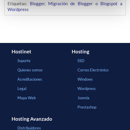
Etiquetas:
Blogger
,
Migración de Blogger o Blogspot a
Wordpress
Hostinet
Hosting
Soporte
SSD
Quienes somos
Correo Electrónico
Acreditaciones
Windows
Legal
Wordpress
Mapa Web
Joomla
Prestashop
Hosting Avanzado
Distribuidores