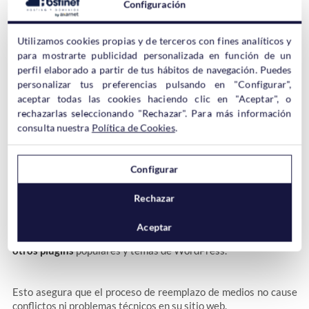
Configuración
Soporte para más formatos de archivo
Utilizamos cookies propias y de terceros con fines analíticos y
para mostrarte publicidad personalizada en función de un
Además de las imágenes, Enable Media Replace ahora admite
perfil elaborado a partir de tus hábitos de navegación. Puedes
más formatos de archivo, incluidos archivos de audio, video
personalizar tus preferencias pulsando en "Configurar",
y documentos PDF
.
aceptar todas las cookies haciendo clic en "Aceptar", o
rechazarlas seleccionando "Rechazar". Para más información
consulta nuestra
Política de Cookies
.
Esto hace que el proceso de actualización de archivos
multimedia sea aún más cómodo y rápido.
Configurar
Integración con otros plugins y temas
Rechazar
La compatibilidad de Enable Media Replace se ha mejorado en
Aceptar
gran medida, lo que permite una
integración más fluida con
otros plugins
populares y temas de WordPress.
Esto asegura que el proceso de reemplazo de medios no cause
conflictos ni problemas técnicos en su sitio web.