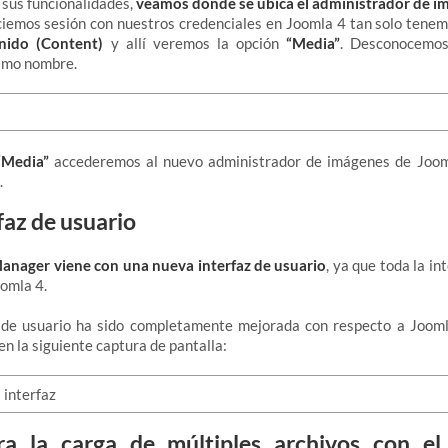
 sus funcionalidades,
veamos donde se ubica el administrador de i
iciemos sesión con nuestros credenciales en Joomla 4 tan solo tene
nido (Content)
y allí veremos la opción
“Media”
. Desconocemos
smo nombre.
“Media”
accederemos al nuevo administrador de imágenes de Joom
.
faz de usuario
anager viene con una nueva interfaz de usuario
, ya que toda la in
oomla 4.
 de usuario ha sido completamente mejorada con respecto a Jooml
n la siguiente captura de pantalla:
ra la carga de múltiples archivos con e