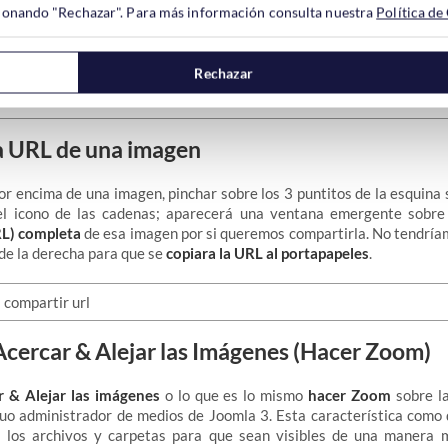
asar con el ratón por encima de una imagen, pinchar sobre los 3 pun
ccionando "Rechazar". Para más información consulta nuestra
Política de
y después escoger el icono ese con una especie de T con flechitas
, escribimos el nombre que queramos y le damos a Save.
Rechazar
a URL de una imagen
por encima de una imagen, pinchar sobre los 3 puntitos de la esquina 
l icono de las cadenas; aparecerá una ventana emergente sobre
RL) completa
de esa imagen por si queremos compartirla. No tendría
 de la derecha para que se
copiara la URL al portapapeles
.
Acercar & Alejar las Imágenes (Hacer Zoom)
 & Alejar las imágenes
o lo que es lo mismo
hacer Zoom
sobre l
iguo administrador de medios de Joomla 3. Esta característica como
los archivos y carpetas para que sean visibles de una manera m