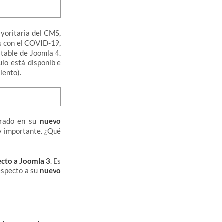
ayoritaria del CMS,
os con el COVID-19,
stable de Joomla 4.
ulo está disponible
iento).
trado en su
nuevo
y importante. ¿Qué
ecto a Joomla 3
. Es
especto a su
nuevo