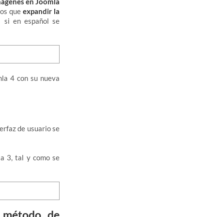
mágenes en Joomla
mos que
expandir la
 si en español se
la 4 con su nueva
terfaz de usuario se
a 3, tal y como se
l método de