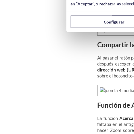
Tan solo hay que p
en "Aceptar", o rechazarlas sele
superior derecha, 
izquierda. Después
Configurar
Compartir l
Al pasar el ratón 
después escoger e
dirección web (U
sobre el botoncito
Función de 
La función
Acercar
faltaba en el ant
hacer Zoom sobre 