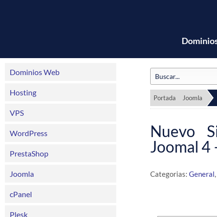
Dominio
Dominios Web
Hosting
Portada
Joomla
VPS
Nuevo S
WordPress
Joomal 4
PrestaShop
Joomla
Categorias:
General
cPanel
Plesk