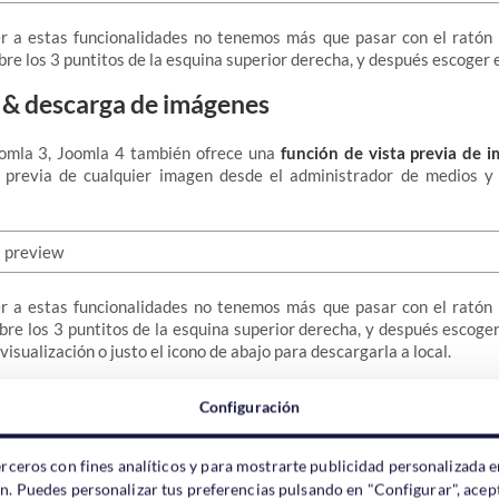
r a estas funcionalidades no tenemos más que pasar con el ratón
re los 3 puntitos de la esquina superior derecha, y después escoger el
a & descarga de imágenes
oomla 3, Joomla 4 también ofrece una
función de vista previa de 
 previa de cualquier imagen desde el administrador de medios 
r a estas funcionalidades no tenemos más que pasar con el ratón
bre los 3 puntitos de la esquina superior derecha, y después escoger 
evisualización o justo el icono de abajo para descargarla a local.
nombre de cualquier archivo o carpeta
Configuración
 podía
cambiar el nombre
de ningún archivo o carpeta desde el admin
erceros con fines analíticos y para mostrarte publicidad personalizada e
a 4 sí que viene con esta función.
ón. Puedes personalizar tus preferencias pulsando en "Configurar", acept