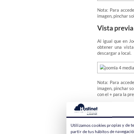
Nota: Para accede
imagen, pinchar sob
Vista previ
Al igual que en J
obtener una vista
descargar a local.
Nota: Para accede
imagen, pinchar so
con el + para la pr
Cambiar el 
En Joomla 3 no se
Utilizamos cookies propias y de t
sin embargo, Jooml
partir de tus hábitos de navegaci