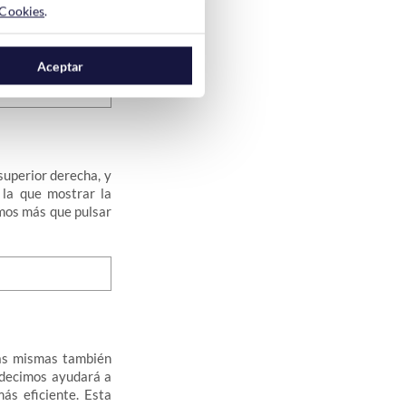
titos de la esquina
 Cookies
.
 hacia la derecha e
Aceptar
superior derecha, y
 la que mostrar la
mos más que pulsar
as mismas también
 decimos ayudará a
ás eficiente. Esta