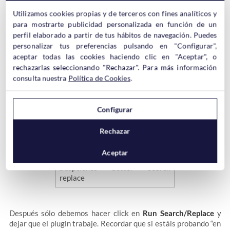
en la que queramos que se aplique la modificación. Una base de
Utilizamos cookies propias y de terceros con fines analíticos y
datos puede tener varias tablas. Podemos seleccionar todas o
varias tablas al mismo tiempo.
para mostrarte publicidad personalizada en función de un
perfil elaborado a partir de tus hábitos de navegación. Puedes
Case-Insensitive?
personalizar tus preferencias pulsando en "Configurar",
Por si queremos que busque mayúsculas.
aceptar todas las cookies haciendo clic en "Aceptar", o
¿Quieres sustituir los GUIDs ?
rechazarlas seleccionando "Rechazar". Para más información
Si quieres puedes modificar los GUIDs. Si no sabes lo que son
consulta nuestra
Política de Cookies
.
mejor no lo toques.
¿Quieres ejecutar "en seco”?
Esta opción sirve para hacer una prueba de todo lo que vamos a
Configurar
modificar pero sin modificar nada. Muy útil para no meter la
pata.
Rechazar
Aceptar
Después sólo debemos hacer click en
Run Search/Replace
y
dejar que el plugin trabaje. Recordar que si estáis probando “en