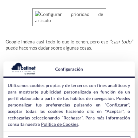
“casi todo”
Google indexa casi todo lo que le echen, pero ese
puede hacernos dudar sobre algunas cosas.
La
prioridad del artículo
nos permite configurar si le decimos a
Configuración
Google que primero nos artículos con algún parámetro extra
como puede ser
un artículo que está siendo muy comentado.
Utilizamos cookies propias y de terceros con fines analíticos y
para mostrarte publicidad personalizada en función de un
Sería una lástima que un post de tu blog en el que la gente esté
perfil elaborado a partir de tus hábitos de navegación. Puedes
debatiendo sin parar no fuera indexado por Google por
personalizar tus preferencias pulsando en "Configurar",
cualquier razón que no puedas controlar así que en este
aceptar todas las cookies haciendo clic en "Aceptar", o
apartado puedes decirle a Google que si un artículo es muy
rechazarlas seleccionando "Rechazar". Para más información
comentado por tus usuarios
priorice su indexación.
consulta nuestra
Política de Cookies
.