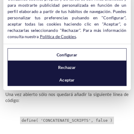
seguridad del archivo antes de editar nada.
para mostrarte publicidad personalizada en función de un
perfil elaborado a partir de tus hábitos de navegación. Puedes
personalizar tus preferencias pulsando en "Configurar",
aceptar todas las cookies haciendo clic en "Aceptar", o
rechazarlas seleccionando "Rechazar". Para más información
consulta nuestra
Política de Cookies
.
Es muy importante que se realice una copia de seguridad del
Configurar
archivo wp-config.php antes de realizar ningún cambio en el.
Rechazar
Aceptar
Una vez abierto sólo nos quedará añadir la siguiente línea de
código: