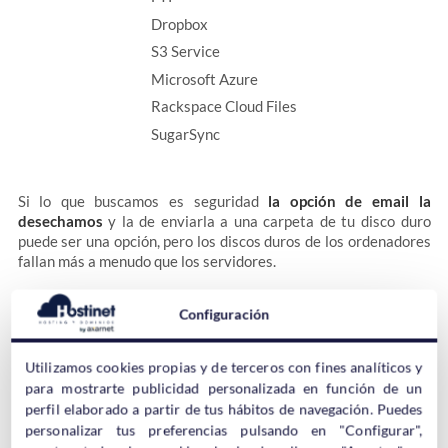
Dropbox
S3 Service
Microsoft Azure
Rackspace Cloud Files
SugarSync
Si lo que buscamos es seguridad
la opción de email la
desechamos
y la de enviarla a una carpeta de tu disco duro
puede ser una opción, pero los discos duros de los ordenadores
fallan más a menudo que los servidores.
Configuración
Como podemos ver podemos seleccionar la opción de
Amazon
(S3 Servide)
S3
que es de la que estamos hablando, pero si lo
prefieres puedes usar Dropbox, Azure, o cualquiera de las otras
Utilizamos cookies propias y de terceros con fines analíticos y
opciones. Nosotros vamos a seleccionar
S3
.
para mostrarte publicidad personalizada en función de un
perfil elaborado a partir de tus hábitos de navegación. Puedes
personalizar tus preferencias pulsando en "Configurar",