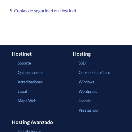
Copias de seguridad en Hostinet
Hostinet
Hosting
Soporte
SSD
Quienes somos
Correo Electrónico
Acreditaciones
Windows
Legal
Wordpress
Mapa Web
Joomla
Prestashop
Hosting Avanzado
Distribuidores