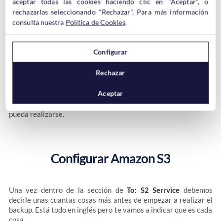
aceptar todas las cookies haciendo clic en "Aceptar", o
rechazarlas seleccionando "Rechazar". Para más información
consulta nuestra
Política de Cookies
.
En las opciones de
Log Files
también podéis dejarla como está
Configurar
a no ser que no queráis un log o prefiráis otro email
Rechazar
Guardamos los cambios y nos aparecerá una nueva pestaña
Aceptar
llamada
To:S3 Service
que es donde deberemos indicar
nuestros datos de Amazon S3 para que la copia de seguridad
pueda realizarse.
Configurar Amazon S3
Una vez dentro de la sección de
To: S2 Serrvice
debemos
decirle unas cuantas cosas más antes de empezar a realizar el
backup. Está todo en inglés pero te vamos a indicar que es cada
cosa.