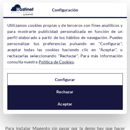
Configuración
Utilizamos cookies propias y de terceros con fines analíticos y
para mostrarte publicidad personalizada en función de un
perfil elaborado a partir de tus hábitos de navegación. Puedes
Añades los datos de acceso y entrarás a un panel de
personalizar tus preferencias pulsando en "Configurar",
administración completo para que puedas ver todas las
aceptar todas las cookies haciendo clic en "Aceptar", o
posibilidades que ofrece Magento antes de instalarlo.
rechazarlas seleccionando "Rechazar". Para más información
consulta nuestra
Política de Cookies
.
Configurar
Rechazar
Configurando la Instalación de
Aceptar
Magento
Para instalar Magento sin pasar por la demo hay que hacer