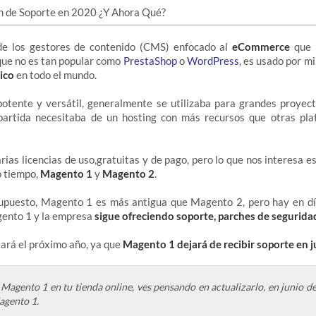
e los gestores de contenido (CMS) enfocado al
eCommerce
que l
ue no es tan popular como
PrestaShop
o
WordPress
, es usado por m
ico
en todo el mundo.
tente y versátil, generalmente se utilizaba para grandes proye
artida necesitaba de un hosting con más recursos que otras pl
ias licencias de uso,gratuitas y de pago, pero lo que nos interesa e
o tiempo,
Magento 1
y
Magento 2
.
puesto, Magento 1 es más antigua que Magento 2, pero hay en d
ento 1 y la empresa
sigue ofreciendo soporte, parches de seguridad,
ará el próximo año, ya que
Magento 1 dejará de recibir soporte en 
 Magento 1 en tu tienda online, ves pensando en actualizarlo, en junio d
agento 1.