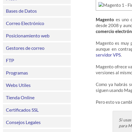
Bases de Datos
Magento
es uno d
Correo Electrónico
desde 2008 y aunq
comercio electrón
Posicionamiento web
Magento es muy po
Gestores de correo
aunque en contrap
servidor VPS
.
FTP
Magento ofrece var
Programas
versiones al mism
Como ya habrás su
Webs Utiles
siguen usando Mag
Tienda Online
Pero esto va cambi
Certificados SSL
Si usas
Consejos Legales
para M