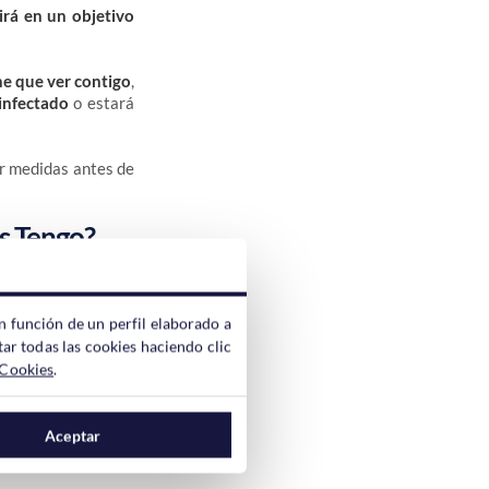
irá en un objetivo
ne que ver contigo
,
 infectado
o estará
ar medidas antes de
s Tengo?
n función de un perfil elaborado a
ar todas las cookies haciendo clic
 Cookies
.
zar
sólo tienes que
Aceptar