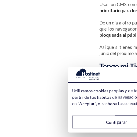
Usar un CMS como 
prioritario para l
De un día a otro p
que los navegador
bloqueada al públ
Así que si tienes 
junio del próximo a
Tengo mi T
Utilizamos cookies propias y de t
partir de tus hábitos de navegaci
Si usas Magento 1, 
en "Aceptar", o rechazarlas sele
El problema es que
Si has usado otra
Configurar
pulsar un botón y 