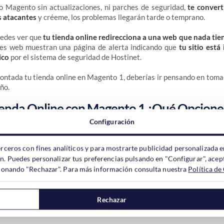
Magento sin actualizaciones, ni parches de seguridad,
te convert
os atacantes
y créeme, los problemas llegarán tarde o temprano.
uedes ver que
tu tienda online redirecciona a una web que nada tie
es web muestran una página de alerta indicando que
tu sitio está
ico
por el sistema de seguridad de Hostinet.
montada tu tienda online en Magento 1, deberías ir pensando en tom
ño.
ienda Online con Magento 1 ¿Qué Opcione
Configuración
erceros con fines analíticos y para mostrarte publicidad personalizada e
ón. Puedes personalizar tus preferencias pulsando en "Configurar", acept
la opción más lógica es actualizar a Magento 2, ¿no?.
ccionando "Rechazar". Para más información consulta nuestra
Política de
 el cambio de Magento 1 a Magento 2, no es baladí.
s plataformas, como WordPress por ejemplo, sabrás que para actuali
Rechazar
puedes irte a tomar un café
.