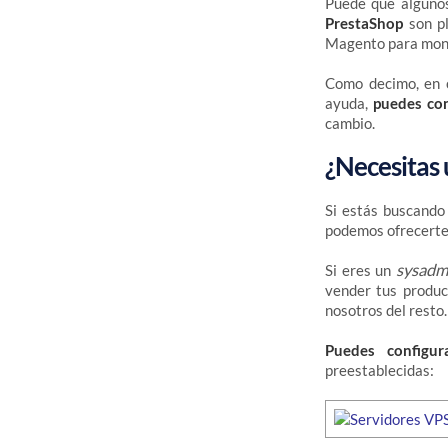
Puede que algunos
PrestaShop
son pl
Magento para mon
Como decimo, en c
ayuda,
puedes con
cambio.
¿Necesitas
Si estás buscand
podemos ofrecert
sysadm
Si eres un
vender tus produc
nosotros del resto.
Puedes configur
preestablecidas: