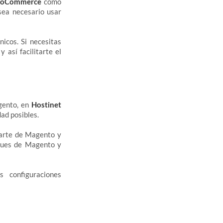
ooCommerce
como
ea necesario usar
icos. Si necesitas
y así facilitarte el
gento, en
Hostinet
ad posibles.
garte de Magento y
gues de Magento y
 configuraciones