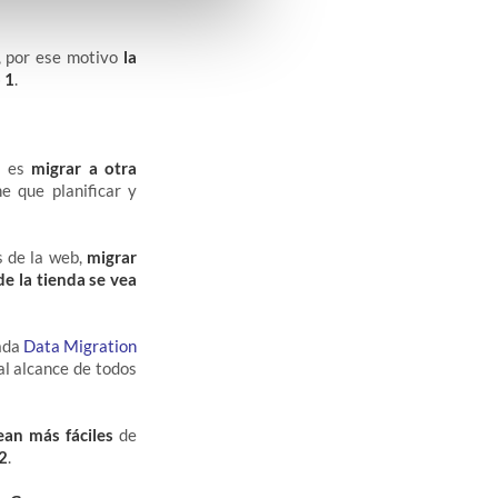
, por ese motivo
la
 1
.
a es
migrar a otra
e que planificar y
s de la web,
migrar
de la tienda se vea
mada
Data Migration
al alcance de todos
ean más fáciles
de
 2
.