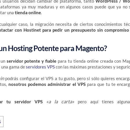
 usuarios decidan cambiar de plataforma, tanto
WordPress / W
ataformas ya muy maduras y en algunos casos puede que ya no s
tar una
tienda online
.
ualquier caso, la migración necesita de ciertos conocimientos técn
tactar con Hostinet para pedir un presupuesto sin compromiso
 un Hosting Potente para Magento?
o un
servidor potente y fiable
para tu tienda online creada con Ma
e una gama de
servidores VPS
con las máximas prestaciones y segurid
in
podrás configurar el VPS a tu gusto, pero si sólo quieres encar
tos,
nosotros podemos administrar el VPS
para que tu te encar
«a la carta»
ar tu servidor VPS
pero aquí tienes algunas