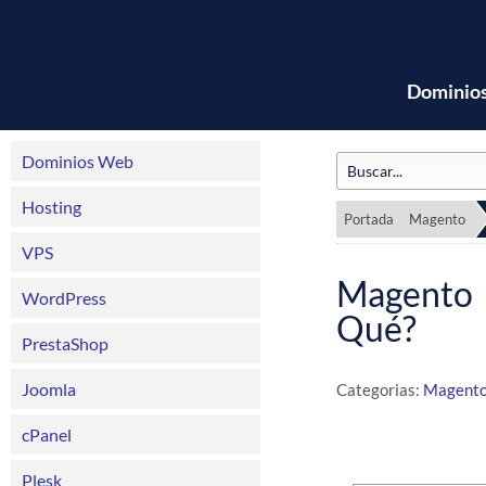
Dominio
Dominios Web
Hosting
Portada
Magento
VPS
Magento 
WordPress
Qué?
PrestaShop
Joomla
Categorias:
Magent
cPanel
Plesk