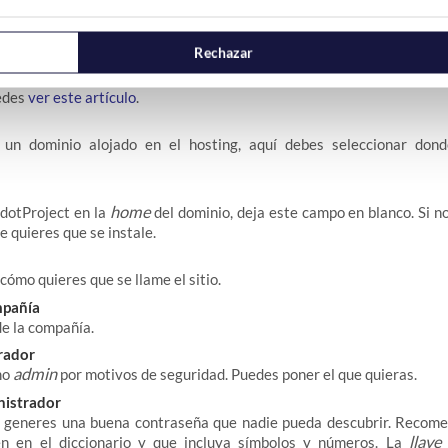
Rechazar
olo
www
si quieres usar las
y si quieres usar un certificado SSL. Si no ti
uedes
ver este artículo
.
un dominio alojado en el hosting, aquí debes seleccionar dond
home
 dotProject en la
del dominio, deja este campo en blanco. Si n
e quieres que se instale.
cómo quieres que se llame el sitio.
mpañía
de la compañía.
rador
admin
mo
por motivos de seguridad. Puedes poner el que quieras.
istrador
 generes una buena contraseña que nadie pueda descubrir. Recome
llave
én en el diccionario y que incluya símbolos y números. La