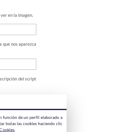
 ver en la imagen.
ra que nos aparezca
cripción del script
n función de un perfil elaborado a
ar todas las cookies haciendo clic
 algunos campos de
 Cookies
.