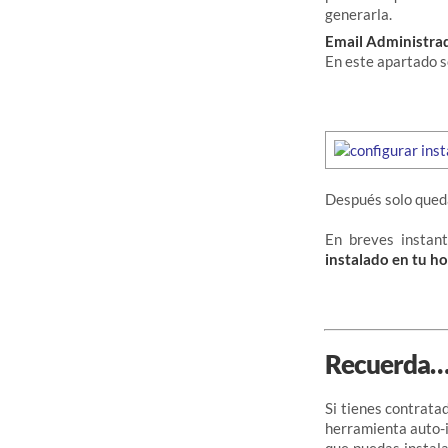
generarla.
Email Administra
En este apartado s
Después solo que
En breves instan
instalado en tu ho
Recuerda
Si tienes contrata
herramienta auto-