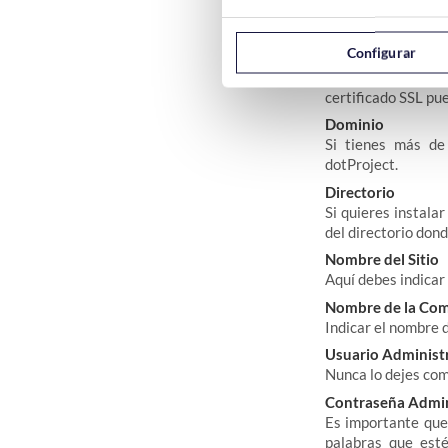
Configurar
Seleccione Protoc
Aquí debes indicar 
certificado SSL p
Dominio
Si tienes más de 
dotProject.
Directorio
Si quieres instalar
del directorio dond
Nombre del Sitio
Aquí debes indicar 
Nombre de la Co
Indicar el nombre 
Usuario Administ
Nunca lo dejes co
Contraseña Admin
Es importante que
palabras que est