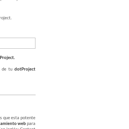
roject.
Project.
r de tu
dotProject
es que esta potente
lojamiento web
para