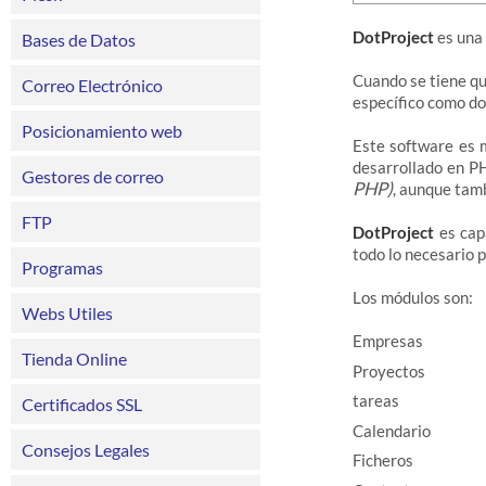
DotProject
es una 
Bases de Datos
Cuando se tiene qu
Correo Electrónico
específico como do
Posicionamiento web
Este software es m
desarrollado en P
Gestores de correo
PHP)
, aunque tam
FTP
DotProject
es cap
todo lo necesario 
Programas
Los módulos son:
Webs Utiles
Empresas
Tienda Online
Proyectos
tareas
Certificados SSL
Calendario
Consejos Legales
Ficheros