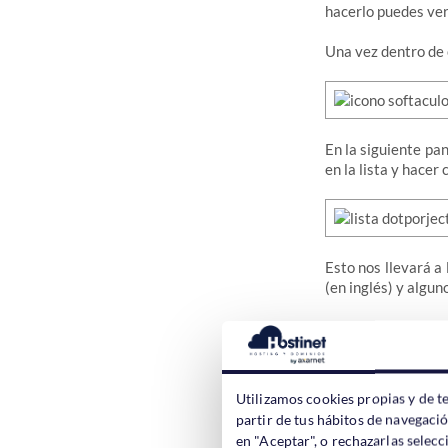
hacerlo puedes ver
Una vez dentro de
En la siguiente pa
en la lista y hacer c
Esto nos llevará a
(en inglés) y algun
También podemos
Utilizamos cookies propias y de t
partir de tus hábitos de navegaci
Cuando hagamos c
en "Aceptar", o rechazarlas sele
datos para completa