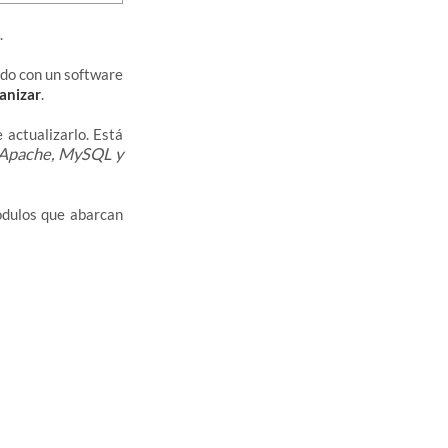
.
odo con un software
anizar
.
 actualizarlo. Está
 Apache, MySQL y
ódulos que abarcan