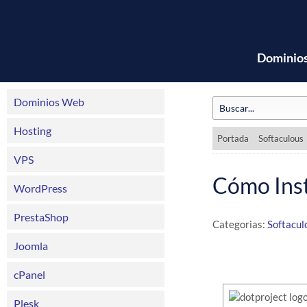
Dominio
Dominios Web
Hosting
Portada
Softaculous
VPS
Cómo Inst
WordPress
PrestaShop
Categorias:
Softacul
Joomla
cPanel
Plesk