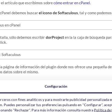
 el artículo que escribimos sobre
cómo entrar en cPanel
.
 cPanel debemos buscar
el icono de Softaculous
, tal y como podemos
ntalla, sólo debemos escribir
dorProject
en la la caja de búsqueda pa
lick.
 la página de información del plugin donde nos ofrece una pequeña des
os datos sobre el mismo.
ejecutar una demo de dotProject
para probarlo antes de instalarlo.
Configuración
erceros con fines analíticos y para mostrarte publicidad personalizada e
ón. Puedes personalizar tus preferencias pulsando en "Configurar", acept
lick en
Instalar
nos llevará a una página donde debemos rellenar
ccionando "Rechazar". Para más información consulta nuestra
Política de
r la instalación.