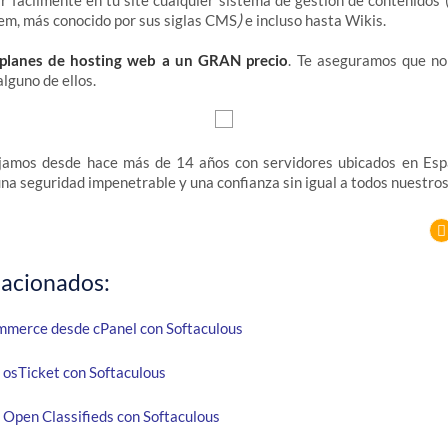
r fácilmente en tu site cualquier
sistema de gestión de contenidos 
)
, más conocido por sus siglas CMS
e incluso hasta Wikis.
planes de hosting web a un GRAN precio
. Te aseguramos que no 
lguno de ellos.
jamos desde hace más de 14 años con servidores ubicados en Esp
una seguridad impenetrable y una confianza sin igual a todos nuestros
lacionados:
mmerce desde cPanel con Softaculous
 osTicket con Softaculous
 Open Classifieds con Softaculous