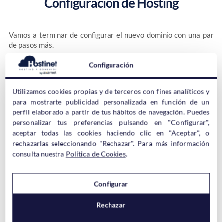
Configuración de Hosting
Vamos a terminar de configurar el nuevo dominio con una par
de pasos más.
Configuración
Lo primero es determinar la
Raíz del documento
, si queréis
que sea el propio dominio, dejadlo como está.
Utilizamos cookies propias y de terceros con fines analíticos y
para mostrarte publicidad personalizada en función de un
perfil elaborado a partir de tus hábitos de navegación. Puedes
En el
Dominio preferido
debemos seleccionar si queremos que
personalizar tus preferencias pulsando en "Configurar",
www
se redireccione al dominio con o sin las
o nos da igual que
aceptar todas las cookies haciendo clic en "Aceptar", o
entren de una u otra forma.
rechazarlas seleccionando "Rechazar". Para más información
consulta nuestra
Política de Cookies
.
Si se elige una de las dos redirecciones no afectará al
SEO
de tu
sitio Web. Si no creas ningún sitio preferido los buscadores
www
entenderás que la página sin
es distinta a la que entra
Configurar
www
con las
.
Rechazar