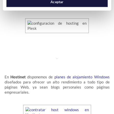
Después sólo nos quedará hacer click en
Aceptar
para
Aceptar
terminar.
En
Hostinet
disponemos de
planes de alojamiento Windows
diseñados para ofrecer un alto rendimiento a todo tipo de
páginas Web, ya sean blogs personales como páginas
empresariales.