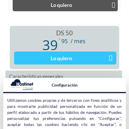
Gestión de permisos
Sí
Contratación mensual
Garantía 30 días
Sí
SugarCRM
Sí
Lo quiero
Python
Sí
Restauración Backup por
Servicio Contratable
SSL Lets Encrypt
GRATIS
Contratación 1er año
299.88
PhpBB
Sí
Hostinet
Ruby on Rails
Sí
Opcion SSL
Sí
Magento
Sí
Directivas .htaccess
Sí
Acceso SSH
NO
DS 50
39
Mod Rewrite
´95
/ mes
Sí
Flash
Sí
Lo quiero
JavaScript
Sí
Características generales
Configuración
50 GB
Espacio en disco SSD
1000 GB
Transferencia de datos
Utilizamos cookies propias y de terceros con fines analíticos y
para mostrarte publicidad personalizada en función de un
20
Dominios alojados
perfil elaborado a partir de tus hábitos de navegación. Puedes
personalizar tus preferencias pulsando en "Configurar",
Ilimitadas
Bases de datos MySQL
aceptar todas las cookies haciendo clic en "Aceptar", o