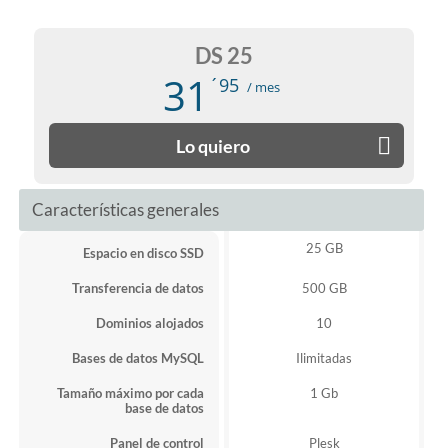
DS 25
31
´95
/ mes
Lo quiero
Características generales
25 GB
Espacio en disco SSD
Transferencia de datos
500 GB
Dominios alojados
10
Bases de datos MySQL
Ilimitadas
Tamaño máximo por cada
1 Gb
base de datos
Panel de control
Plesk