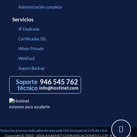
Administración completa
Servicios
IP Dedicada
Certificados SSL
Whois Privado
WebFácil
Seguro Backup
946 545 762
Soporte
técnico
info@hostinet.com
estamos para ayudarte
Todos los precios indicados en esta web NO incluyen el 21% de I.V.A.
Copyright © 2003 - 2026 AXARNET COMUNICACIONES S.L CIF: B-97193114 -