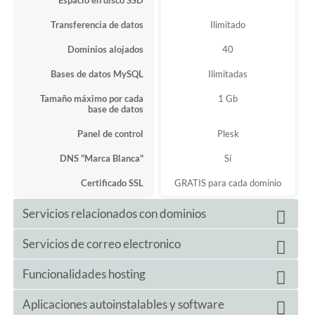
Transferencia de datos
Ilimitado
Dominios alojados
40
Bases de datos MySQL
Ilimitadas
Tamaño máximo por cada
1 Gb
base de datos
Panel de control
Plesk
DNS "Marca Blanca"
Sí
Certificado SSL
GRATIS para cada dominio
Servicios relacionados con dominios
Ilimitados
Servicios de correo electronico
Subdominios
Dominios aparcados
Ilimitados
Emails ilimitados
Funcionalidades hosting
Cuentas de correo
Gestión de DNS
Sí
Webmail
Sí
Sí
Aplicaciones autoinstalables y software
Node.JS