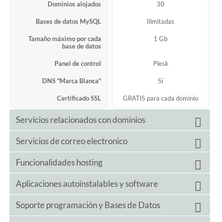
Dominios alojados
30
Bases de datos MySQL
Ilimitadas
Tamaño máximo por cada
1 Gb
base de datos
Panel de control
Plesk
DNS "Marca Blanca"
Sí
Certificado SSL
GRATIS para cada dominio
Servicios relacionados con dominios
Ilimitados
Servicios de correo electronico
Subdominios
Dominios aparcados
Ilimitados
Emails ilimitados
Funcionalidades hosting
Cuentas de correo
Gestión de DNS
Sí
Webmail
Sí
Sí
Aplicaciones autoinstalables y software
Node.JS
Cuenta "atrapalo todo"
Sí
Git
Sí
+ de 300
Soporte programación y Bases de Datos
Aplicaciones autoinstalables
Redirecciones y alias
Sí
IP española
Sí