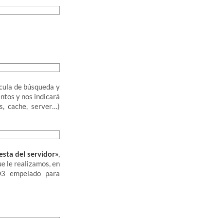
ícula de búsqueda y
ntos y nos indicará
s, cache, server…)
esta del servidor»
,
e le realizamos, en
D3 empelado para