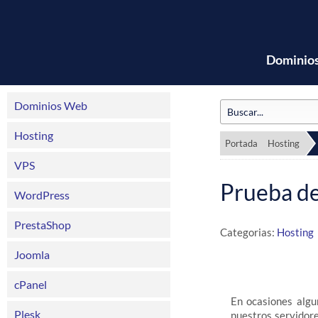
Dominio
Dominios Web
Hosting
Portada
Hosting
VPS
Prueba de
WordPress
PrestaShop
Categorias:
Hosting
Joomla
cPanel
En ocasiones algu
Plesk
nuestros servidore