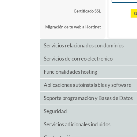
Certificado SSL
G
Migración de tu web a Hostinet
Servicios relacionados con dominios
Servicios de correo electronico
Dominios
Emails
Funcionalidades hosting
Cuentas de correo
Subdominios
Webmail
Aplicaciones autoinstalables y software
Dominios aparcados
Ili
Node.JS
Gestion de DNS
Redirecciones y alias
Git
Soporte programación y Bases de Datos
Herramienta "Crea tu Web"
Herramientas Anti Spam
IP española
Aplicaciones autoinstalables
+ 
1 
Seguridad
MySql
Autoconfigurador
Wordpress
IP dedicada
Op
Espacio base de datos
5
Servicios adicionales incluidos
Protección con contraseña de
directorios
Accesos FTP
Prestashop
PHP
Versiones di