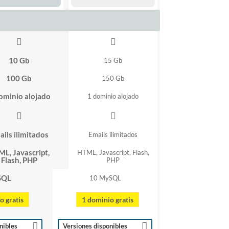
10 Gb
15 Gb
100 Gb
150 Gb
ominio alojado
1 dominio alojado
ils ilimitados
Emails ilimitados
L, Javascript,
HTML, Javascript, Flash,
Flash, PHP
PHP
SQL
10 MySQL
o gratis
1 dominio gratis
nibles
Versiones disponibles