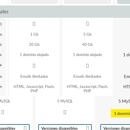
ales
D
o
1 Gb
5 Gb
s
20 Gb
40 Gb
1 d
s
1 dominio alojado
1 dominio alojado
a
Ema
o
Emails ilimitados
Emails ilimitados
HTM
n
HTML, Javascript, Flash,
HTML, Javascript, Flash,
PHP
PHP
5 My
MySQL
5 MySQL
1 domini
sponibles
Versiones disponibles
Versiones dispo