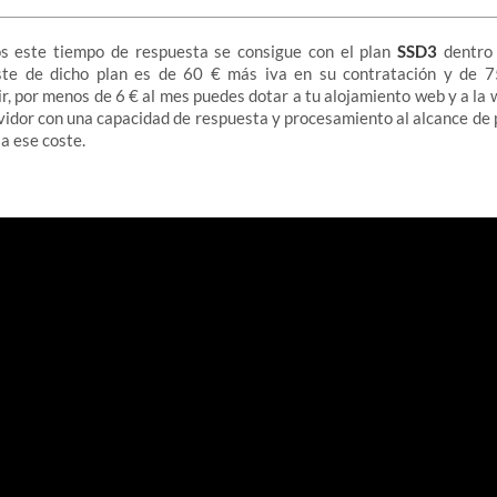
s este tiempo de respuesta se consigue con el plan
SSD3
dentro 
ste de dicho plan es de 60 € más iva en su contratación y de 
ir, por menos de 6 € al mes puedes dotar a tu alojamiento web y a la 
idor con una capacidad de respuesta y procesamiento al alcance de
a ese coste.