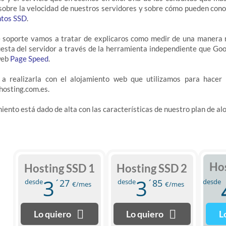
 sobre la velocidad de nuestros servidores y sobre cómo pueden cono
ntos SSD
.
 soporte vamos a tratar de explicaros como medir de una manera rá
esta del servidor a través de la herramienta independiente que Go
web
Page Speed
.
a realizarla con el alojamiento web que utilizamos para hacer 
osting.com.es.
miento está dado de alta con las características de nuestro plan de a
Hos
Hosting SSD 1
Hosting SSD 2
3
3
desde
´27
desde
´85
desde
€/mes
€/mes
Lo quiero
Lo quiero
L