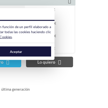
0 €
76.80 €
0 €
144.00 €
n función de un perfil elaborado a
ar todas las cookies haciendo clic
0 €
TIS
GRATIS
201.60 €
 Cookies
.
nal
Opcional
0 €
96.00 €
Aceptar
nal
Opcional
ro
Lo quiero
nal
Opcional
3
e última generación