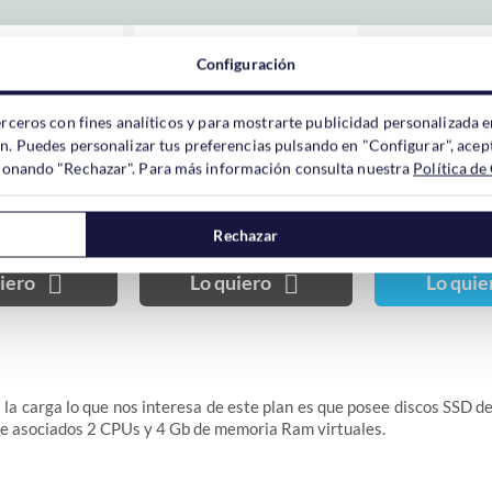
60.8
.80 €
52.80 €
Configuración
114.0
.00 €
99.00 €
erceros con fines analíticos y para mostrarte publicidad personalizada e
ón. Puedes personalizar tus preferencias pulsando en "Configurar", acept
RATIS
GRATIS
159.6
GRA
7.60 €
138.60 €
ccionando "Rechazar". Para más información consulta nuestra
Política de
Opcio
cional
Opcional
76.0
.02 €
66.00 €
Rechazar
Opcio
cional
Opcional
iero
Lo quiero
Lo quie
Opcio
cional
Opcional
3
1
3
a la carga lo que nos interesa de este plan es que posee discos SSD d
e asociados 2 CPUs y 4 Gb de memoria Ram virtuales.