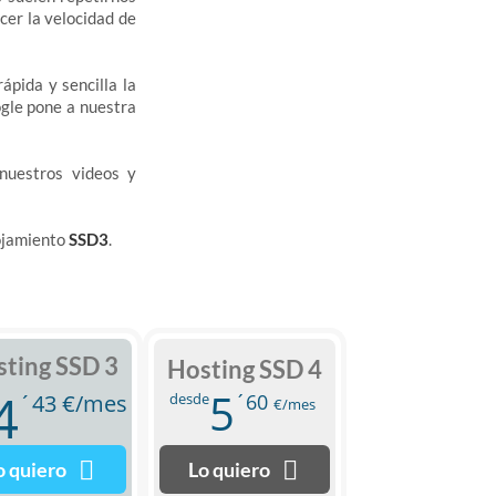
cer la velocidad de
pida y sencilla la
ogle pone a nuestra
nuestros videos y
lojamiento
SSD3
.
ting SSD 3
Hosting SSD 4
4
5
´43
€/mes
desde
´60
€/mes
o quiero
Lo quiero