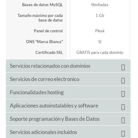
Bases de datos MySQL
Ilimitadas
Tamaño máximo por cada
1 Gb
base de datos
Panel de control
Plesk
DNS "Marca Blanca"
Sí
Certificado SSL
GRATIS para cada dominio
Servicios relacionados con dominios
Ilimitados
Servicios de correo electronico
Subdominios
Dominios aparcados
Ilimitados
Emails ilimitados
Funcionalidades hosting
Cuentas de correo
Gestión de DNS
Sí
Webmail
Sí
Sí
Aplicaciones autoinstalables y software
Node.JS
Cuenta "atrapalo todo"
Sí
Git
Sí
+ de 300
Soporte programación y Bases de Datos
Aplicaciones autoinstalables
Redirecciones y alias
Sí
IP española
Sí
Wordpress
Sí
Ilimitadas
Servicios adicionales incluidos
Bases de datos MySQL
Herramientas Anti Spam
Sí