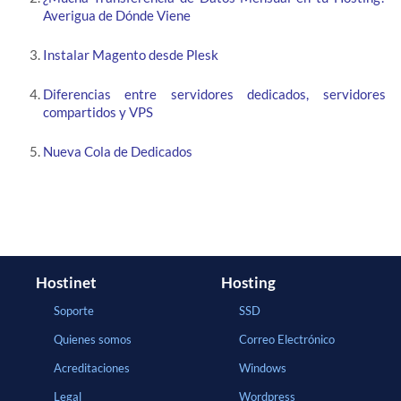
Averigua de Dónde Viene
Instalar Magento desde Plesk
Diferencias entre servidores dedicados, servidores
compartidos y VPS
Nueva Cola de Dedicados
Hostinet
Hosting
Soporte
SSD
Quienes somos
Correo Electrónico
Acreditaciones
Windows
Legal
Wordpress