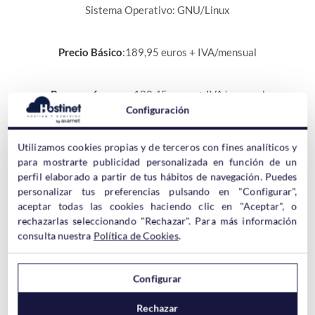
Sistema Operativo: GNU/Linux
Precio Básico
:189,95 euros + IVA/mensual
Prepago 6 meses
:180,45 euros + IVA/mensual
Configuración
Prepago 36 meses
:132,95 euros+IVA/mensual
Utilizamos cookies propias y de terceros con fines analíticos y
para mostrarte publicidad personalizada en función de un
perfil elaborado a partir de tus hábitos de navegación. Puedes
El servidor obligatoriamente debe ser contratado durante un
personalizar tus preferencias pulsando en "Configurar",
periodo de 6meses.
aceptar todas las cookies haciendo clic en "Aceptar", o
rechazarlas seleccionando "Rechazar". Para más información
Por cada 6meses prepagado se le hace un 5% de descuento.
consulta nuestra
Política de Cookies
.
OPCIONES DE ALQUILER DEL SERVIDOR
Configurar
Rechazar