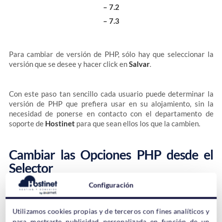
– 7.2
– 7.3
Para cambiar de versión de PHP, sólo hay que seleccionar la
versión que se desee y hacer click en
Salvar
.
Con este paso tan sencillo cada usuario puede determinar la
versión de PHP que prefiera usar en su alojamiento, sin la
necesidad de ponerse en contacto con el departamento de
soporte de
Hostinet
para que sean ellos los que la cambien.
Cambiar las Opciones PHP desde el
Selector
Configuración
El
selector de PHP
también tiene otra utilidad muy importante
que también hace la vida un poco más fácil a todos los clientes
Utilizamos cookies propias y de terceros con fines analíticos y
de Hostinet.
para mostrarte publicidad personalizada en función de un