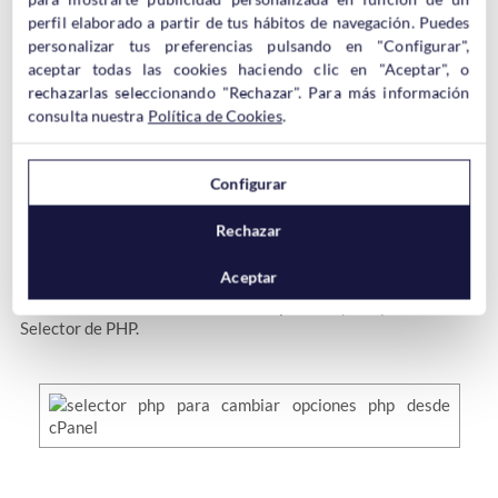
perfil elaborado a partir de tus hábitos de navegación. Puedes
personalizar tus preferencias pulsando en "Configurar",
Ademas de la posibilidad de cambiar la versión de PHP en un
aceptar todas las cookies haciendo clic en "Aceptar", o
instante, también es posible
cambiar las opciones PHP
desde
rechazarlas seleccionando "Rechazar". Para más información
el propio selector.
consulta nuestra
Política de Cookies
.
Antes de esto, para cambiar cualquier variable PHP, los
Configurar
usuarios tenían que tratar con el archivo
.htaccess, php.ini
, o
ponerse en contacto con el servicio de soporte de Hostinet.
Rechazar
Aceptar
Ahora pueden cambiar al instante estas variables con sólo
hacer click en
Switch To PHP Options
que aparece en el
Selector de PHP.