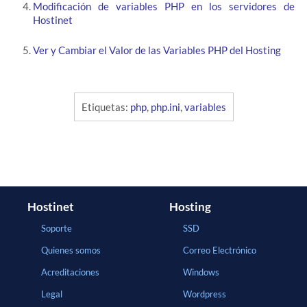
Modificación de variables PHP en los servidores de
Hostinet
Ver y Cambiar el Valor de las Variables PHP del Hosting
Etiquetas:
php
,
php.ini
,
variables
Hostinet
Hosting
Soporte
SSD
Quienes somos
Correo Electrónico
Acreditaciones
Windows
Legal
Wordpress