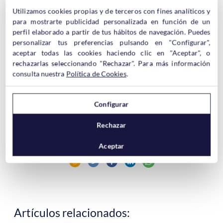
Como se puede ver
la red da la oportunidad de acceder a los
Utilizamos cookies propias y de terceros con fines analíticos y
conocimientos
y tematicas mas dispares en un solo momento,
para mostrarte publicidad personalizada en función de un
da la oportunidad de conocer nuevas culturas, de recibir todo
perfil elaborado a partir de tus hábitos de navegación. Puedes
tipo de informacion y empaparse de ella pero tambien da la
personalizar tus preferencias pulsando en "Configurar",
oportunidad a cualquiera de
abrir un site de cualquier
aceptar todas las cookies haciendo clic en "Aceptar", o
tematica
como en este caso la anorexia y la bulimia…
rechazarlas seleccionando "Rechazar". Para más información
consulta nuestra
Política de Cookies
.
Yo personalmente (lo digo como Iker no como Hostinet)
borraria todos los sites de este tipo que encontrase en mis
Configurar
servidores y en mi opinion los propietarios de este tipo de foros
deberian tomar medidas y borrarlos… pero
cada uno es libre
Rechazar
de hacer lo que quiere
y las visitas son las visitas
…
Aceptar
Artículos relacionados: