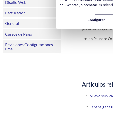
Diseño Web
en "Aceptar", o rechazarlas sele
El grado de posibi
Facturación
página Web de pone
Configurar
General
Aquellas personas
publican porque al 
Cursos de Pago
Josian Paunero Or
Revisiones Configuraciones
Email
Artículos re
Nuevo servici
España gana u