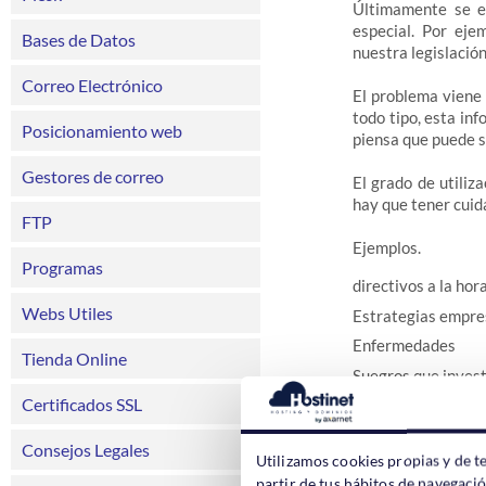
Últimamente se es
especial. Por eje
Bases de Datos
nuestra legislació
Correo Electrónico
El problema viene 
todo tipo, esta in
Posicionamiento web
piensa que puede s
Gestores de correo
El grado de utiliz
hay que tener cuida
FTP
Ejemplos.
Programas
directivos a la hor
Webs Utiles
Estrategias empre
Enfermedades
Tienda Online
Suegros que invest
Certificados SSL
Mujeres que invest
Gente que pone sus
Consejos Legales
Utilizamos cookies propias y de t
partir de tus hábitos de navegaci