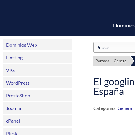
Dominio
Dominios Web
Hosting
Portada
General
VPS
El googli
WordPress
España
PrestaShop
Joomla
Categorias:
General
cPanel
Plesk