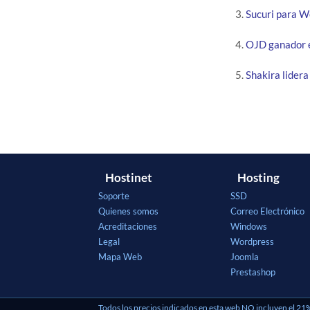
Sucuri para W
OJD ganador 
Shakira lidera
Hostinet
Hosting
Soporte
SSD
Quienes somos
Correo Electrónico
Acreditaciones
Windows
Legal
Wordpress
Mapa Web
Joomla
Prestashop
Todos los precios indicados en esta web NO incluyen el 21%