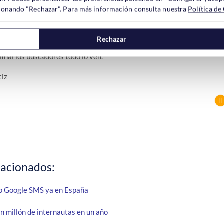
ccionando "Rechazar". Para más información consulta nuestra
Política de
lidades es importante, por ello hay que recordar que existe la posib
r unas cabeceras para evitar que el robot de google nos indexe esas
Rechazar
 que no sepan como funcionar lo mejor es sencillamente que tengan
final los buscadores todo lo ven.
tiz
lacionados:
o Google SMS ya en España
n millón de internautas en un año