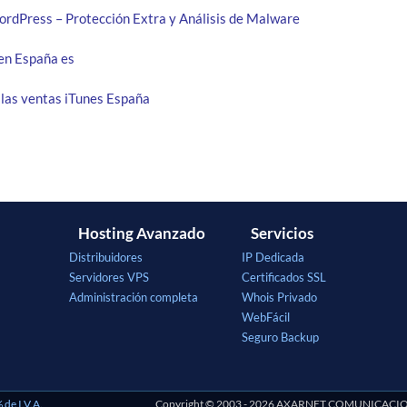
ordPress – Protección Extra y Análisis de Malware
en España es
 las ventas iTunes España
Hosting Avanzado
Servicios
Distribuidores
IP Dedicada
Servidores VPS
Certificados SSL
Administración completa
Whois Privado
WebFácil
Seguro Backup
 de I.V.A.
Copyright © 2003 - 2026 AXARNET COMUNICACIONES 