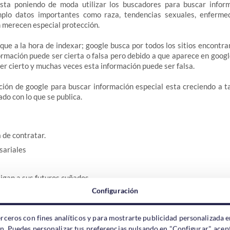
ta poniendo de moda utilizar los buscadores para buscar infor
mplo datos importantes como raza, tendencias sexuales, enferm
n merecen especial protección.
que a la hora de indexar; google busca por todos los sitios encontr
formación puede ser cierta o falsa pero debido a que aparece en goog
er cierto y muchas veces esta información puede ser falsa.
ación de google para buscar información especial esta creciendo a 
do con lo que se publica.
a de contratar.
sariales
igan a sus futuros cuñados.
Configuración
igan a sus maridos en websites de búsqueda de pareja.
 claves del banco en una pagina Web "privada" para todos pero no pa
erceros con fines analíticos y para mostrarte publicidad personalizada e
ón. Puedes personalizar tus preferencias pulsando en "Configurar", acept