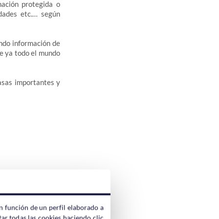
mación protegida o
edades etc.… según
ando información de
le ya todo el mundo
tasas importantes y
ra google.
n función de un perfil elaborado a
ar todas las cookies haciendo clic