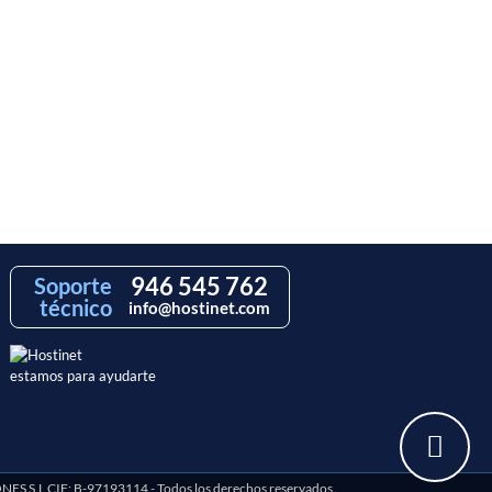
946 545 762
Soporte
técnico
info@hostinet.com
estamos para ayudarte
S.L CIF: B-97193114 - Todos los derechos reservados.