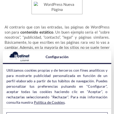
Al contrario que con las entradas, las páginas de WordPress
son para
contenido estático
. Un buen ejemplo sería el “sobre
nosotros”, “publicidad, “contacto”, “legal” y páginas similares.
Básicamente, lo que escribes en las páginas rara vez lo vas a
cambiar. Además, en la mayoría de los sitios no se suele tener
más de una decena de páginas. Si se tienen más y este va a ser
Configuración
tu caso, quizás deberías replantearte el usar más entradas en
lugar de tantas páginas. Aunque esto ya es una decisión que
debes tomar tú.
Utilizamos cookies propias y de terceros con fines analíticos y
para mostrarte publicidad personalizada en función de un
perfil elaborado a partir de tus hábitos de navegación. Puedes
Lo cierto es que hay una teoría en la red sobre que los
personalizar tus preferencias pulsando en "Configurar",
buscadores posicionan mucho mejor una buena página que un
aceptar todas las cookies haciendo clic en "Aceptar", o
buen artículo, pero realmente no hay nada demostrado al
rechazarlas seleccionando "Rechazar". Para más información
100%.
consulta nuestra
Política de Cookies
.
A pesar de que WordPress mantiene la hora y fecha de las