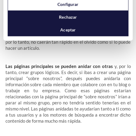
Configurar
páginas publicadas, se puede considerar como atemporales, ya
que no forman parte de la secuencia cronológica del blog.
Rechazar
Mientras que un artículo puede volverse anticuado con el paso
del tiempo, las páginas no sufren esta “enfermedad” –
Las
páginas como “contacto” o “sobre nosotros” serán siempre
Aceptar
las mismas sin importar la hora y fecha de su publicación
y,
por lo tanto, no caerán tan rápido en el olvido como si lo puede
hacer un artículo.
Las páginas principales se pueden anidar con otras
y, por lo
tanto, crear grupos lógicos. Es decir, si ibas a crear una página
principal “sobre nosotros”, después puedes anidarla con
información sobre cada miembro que colabore con en tu blog o
trabaje en tu empresa. Como esas páginas estarían
relacionadas con la página principal de “sobre nosotros” irían a
parar al mismo grupo, pero no tendría sentido tenerlas en el
mismo nivel. Las páginas anidadas te ayudarían tanto a ti como
a tus usuarios y a los motores de búsqueda a encontrar dicho
contenido de forma mucho más rápida.