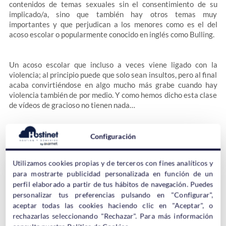
contenidos de temas sexuales sin el consentimiento de su
implicado/a, sino que también hay otros temas muy
importantes y que perjudican a los menores como es el del
acoso escolar o popularmente conocido en inglés como Bulling.
Un acoso escolar que incluso a veces viene ligado con la
violencia; al principio puede que solo sean insultos, pero al final
acaba convirtiéndose en algo mucho más grabe cuando hay
violencia también de por medio. Y como hemos dicho esta clase
de vídeos de gracioso no tienen nada…
La Agencia Española de Protección de Datos pone este ejemplo
Configuración
en su web sobre el tema del acoso escolar:
Utilizamos cookies propias y de terceros con fines analíticos y
para mostrarte publicidad personalizada en función de un
perfil elaborado a partir de tus hábitos de navegación. Puedes
Fue acosado en el instituto porque Román le saco una foto
personalizar tus preferencias pulsando en "Configurar",
mientras le pegan en el patio, se la pasó a Marina, ella la
aceptar todas las cookies haciendo clic en "Aceptar", o
subió a Stories y su foto se hizo viral.
rechazarlas seleccionando "Rechazar". Para más información
No es por la foto, es por todo lo que hay detrás.