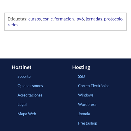
Etiquetas:
cursos
,
esnic
,
formacion
,
ipv6
,
jornadas
,
protocolo
,
redes
Hostinet
Hosting
Soporte
SSD
Quienes somos
Correo Electrónico
Acreditaciones
Windows
Legal
Wordpress
Mapa Web
Joomla
Prestashop