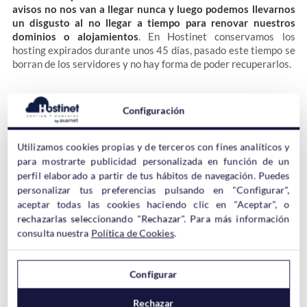
avisos no nos van a llegar nunca y luego podemos llevarnos
un disgusto al no llegar a tiempo para renovar nuestros
dominios o alojamientos
. En Hostinet conservamos los
hosting expirados durante unos 45 días, pasado este tiempo se
borran de los servidores y no hay forma de poder recuperarlos.
Configuración
Muchos clientes nos informan de que
apenas reciben avisos
sobre cuando les van a caducar los productos que tienen
Utilizamos cookies propias y de terceros con fines analíticos y
contratados, por lo que desde Hostinet les recomendamos que
para mostrarte publicidad personalizada en función de un
le echen un vistazo a cómo tienen configurado este tema en el
perfil elaborado a partir de tus hábitos de navegación. Puedes
área de clientes.
personalizar tus preferencias pulsando en "Configurar",
aceptar todas las cookies haciendo clic en "Aceptar", o
rechazarlas seleccionando "Rechazar". Para más información
Recientemente hemos adaptado este sistema para que sea
consulta nuestra
Política de Cookies
.
menos confuso, por lo que ahora tan solo se debe
marcar el “Sí”
de los avisos que se quieran recibir.
Configurar
Rechazar