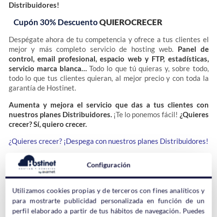
Distribuidores!
Cupón 30% Descuento
QUIEROCRECER
Despégate ahora de tu competencia y ofrece a tus clientes el
mejor y más completo servicio de hosting web.
Panel de
control, email profesional, espacio web y FTP, estadísticas,
servicio marca blanca…
Todo lo que tú quieras y, sobre todo,
todo lo que tus clientes quieran, al mejor precio y con toda la
garantía de Hostinet.
Aumenta y mejora el servicio que das a tus clientes con
nuestros planes Distribuidores.
¡Te lo ponemos fácil!
¿Quieres
crecer? Sí, quiero crecer.
¿Quieres crecer? ¡Despega con nuestros planes Distribuidores!
¡Vas a saber lo que es bueno!
Configuración
Porque queremos hacerte la vida
más
Utilizamos cookies propias y de terceros con fines analíticos y
sencilla
. Porque no queremos que te
para mostrarte publicidad personalizada en función de un
quedes
con ninguna duda
.
Porque queremos que aprendas
perfil elaborado a partir de tus hábitos de navegación. Puedes
con nosotros
.