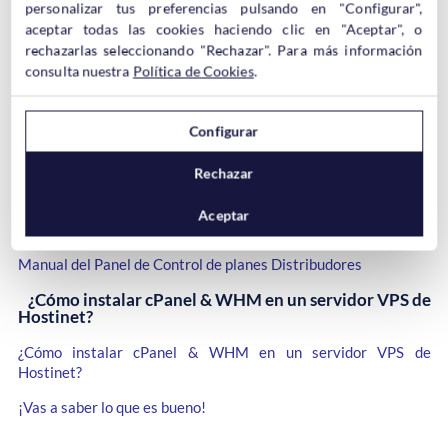
personalizar tus preferencias pulsando en "Configurar",
Desde Hostinet te ofrecemos más y más información sobre
aceptar todas las cookies haciendo clic en "Aceptar", o
dominios y hosting web.
Somos profesionales
y
queremos
compartir nuestros conocimientos contigo
rechazarlas seleccionando "Rechazar". Para más información
.
consulta nuestra
Política de Cookies
.
Este mes aprenderás todo esto:
12 motivos por los cuales debes usar WordPress para
Configurar
crear tu web
12 motivos por los cuales debes usar WordPress para crear tu
Rechazar
web
Aceptar
Manual del Panel de Control de planes Distribudores
Manual del Panel de Control de planes Distribudores
¿Cómo instalar cPanel & WHM en un servidor VPS de
Hostinet?
¿Cómo instalar cPanel & WHM en un servidor VPS de
Hostinet?
¡Vas a saber lo que es bueno!