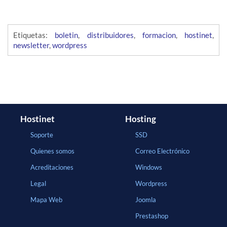
Etiquetas:
boletin
,
distribuidores
,
formacion
,
hostinet
,
newsletter
,
wordpress
Hostinet
Hosting
Soporte
SSD
Quienes somos
Correo Electrónico
Acreditaciones
Windows
Legal
Wordpress
Mapa Web
Joomla
Prestashop