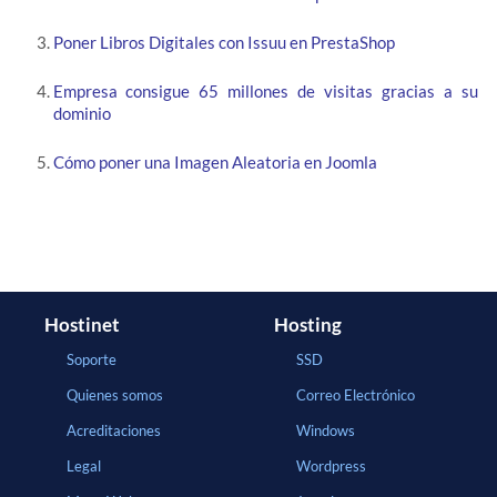
Poner Libros Digitales con Issuu en PrestaShop
Empresa consigue 65 millones de visitas gracias a su
dominio
Cómo poner una Imagen Aleatoria en Joomla
Hostinet
Hosting
Soporte
SSD
Quienes somos
Correo Electrónico
Acreditaciones
Windows
Legal
Wordpress