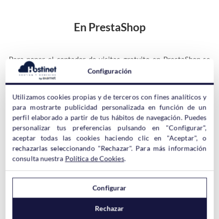
En PrestaShop
Para poner el contador de visitas gratuito en PrestaShop se
puede usar sin problema el
módulo ContentBox
—>
Módulo
Configuración
ContentBox para PrestaShop
Utilizamos cookies propias y de terceros con fines analíticos y
para mostrarte publicidad personalizada en función de un
perfil elaborado a partir de tus hábitos de navegación. Puedes
personalizar tus preferencias pulsando en "Configurar",
aceptar todas las cookies haciendo clic en "Aceptar", o
rechazarlas seleccionando "Rechazar". Para más información
De esta forma, si los nuevos clientes que visiten tu tienda
consulta nuestra
Política de Cookies
.
comprueban que está es muy popular, es decir, ha sido visitada
ya por "x" personas puede trasmitirles confianza para adquirir
los productos que ofertas.
Configurar
Rechazar